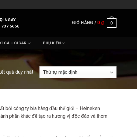
ỌI NGAY
GIỎ HÀNG /
0
₫
0
 737 6666
XÌ GÀ – CIGAR
PHỤ KIỆN
kết quả duy nhất
t bởi công ty bia hàng đầu thế giới – Heineken
 thành phần khác để tạo ra hương vị độc đáo và thơm