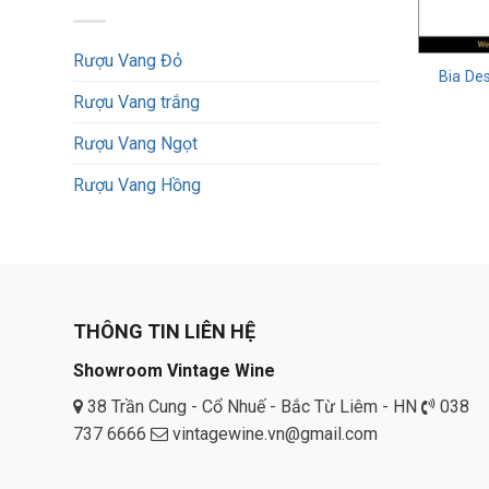
Rượu Vang Đỏ
Bia De
Rượu Vang trắng
Rượu Vang Ngọt
Rượu Vang Hồng
THÔNG TIN LIÊN HỆ
Showroom Vintage Wine
Đặc đ
38 Trần Cung - Cổ Nhuế - Bắc Từ Liêm - HN
038
737 6666
vintagewine.vn@gmail.com
Dưới đây 