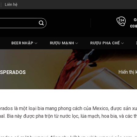
Liên hệ
G
038
BEER NHẬP
RƯỢU MẠNH
RƯỢU PHA CHẾ
Hiển thị 
ESPERADOS
rados là một loại bia mang phong cách của Mexico, được sản xuấ
nal. Bia này được pha trộn từ nước lọc, lúa mạch, hoa bia, và các