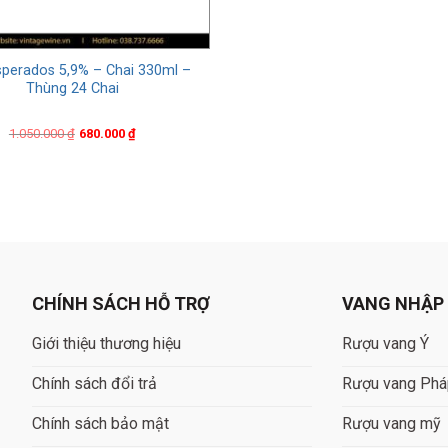
sperados 5,9% – Chai 330ml –
Thùng 24 Chai
Original
Current
1.050.000
₫
680.000
₫
price
price
was:
is:
1.050.000 ₫.
680.000 ₫.
Bia Desperados
CHÍNH SÁCH HỖ TRỢ
VANG NHẬP
Giới thiệu thương hiệu
Rượu vang Ý
iểm nổi bật của Bia Desperados
Chính sách đổi trả
Rượu vang Ph
là một số đặc điểm của Bia Desperados:
Chính sách bảo mật
Rượu vang mỹ