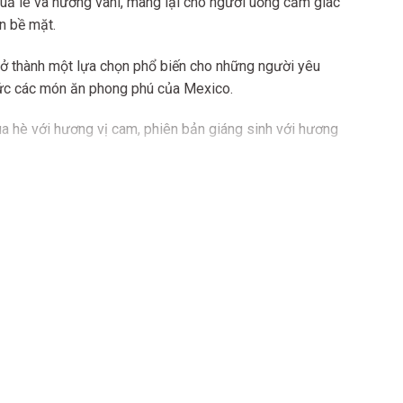
uả lê và hương vani, mang lại cho người uống cảm giác
n bề mặt.
trở thành một lựa chọn phổ biến cho những người yêu
thức các món ăn phong phú của Mexico.
a hè với hương vị cam, phiên bản giáng sinh với hương