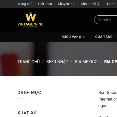
Skip
Trang chủ
Giới thiệu
Khuyến mại
Kho thanh lý
Tin tức
to
content
Tìm
kiếm:
RƯỢU VANG
QUÀ TẶNG
TRANG CHỦ
/
BEER NHẬP
/
BIA MEXICO
/
BIA D
DANH MỤC
Bia Despe
Internatio
ngon.
XUẤT XỨ