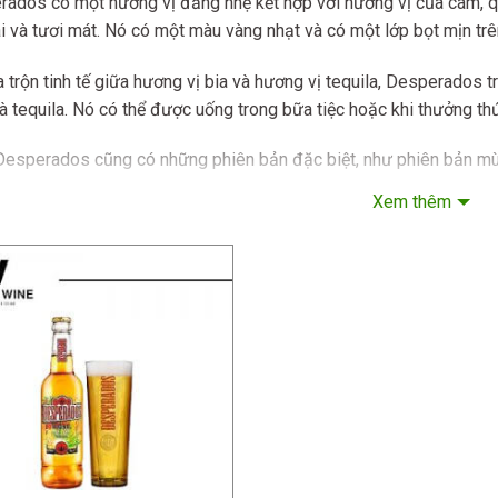
rados có một hương vị đắng nhẹ kết hợp với hương vị của cam, q
 và tươi mát. Nó có một màu vàng nhạt và có một lớp bọt mịn trê
 trộn tinh tế giữa hương vị bia và hương vị tequila, Desperados 
và tequila. Nó có thể được uống trong bữa tiệc hoặc khi thưởng 
 Desperados cũng có những phiên bản đặc biệt, như phiên bản mù
 quả lê, và nhiều phiên bản khác.
Xem thêm