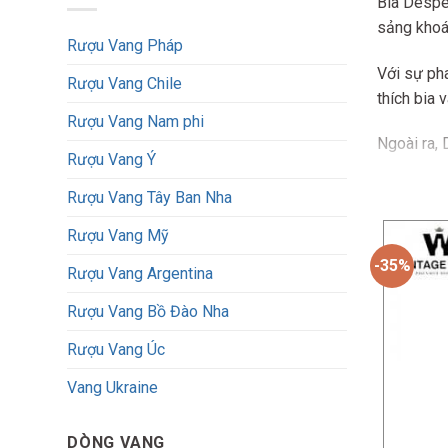
Bia Despe
sảng khoái
Rượu Vang Pháp
Với sự pha
Rượu Vang Chile
thích bia 
Rượu Vang Nam phi
Ngoài ra,
Rượu Vang Ý
vị gừng và
Rượu Vang Tây Ban Nha
Rượu Vang Mỹ
-35%
Rượu Vang Argentina
Rượu Vang Bồ Đào Nha
Rượu Vang Úc
Vang Ukraine
DÒNG VANG