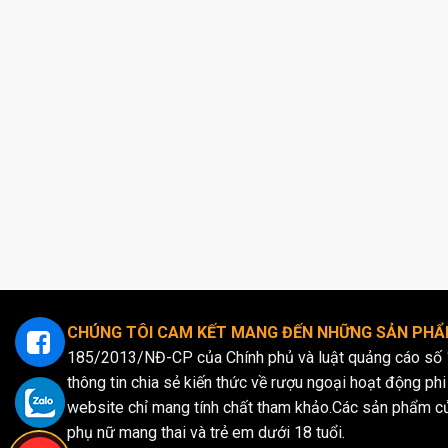
Hương vị 
thành phầ
Hương thơ
Màu sắc: 
Độ cồn: D
Phong các
Khả năng k
Mexico như
Sản xuất: 
sản xuất 
Thưởn
CHÚNG TÔI CAM KẾT MANG ĐẾN NHỮNG SẢN PHẨM
185/2013/NĐ-CP của Chính phủ và luật quảng cáo số 
Dưới đây 
thông tin chia sẻ kiến thức về rượu ngoại hoạt động phi 
website chỉ mang tính chất tham khảo.Các sản phẩm c
Cách thưở
phụ nữ mang thai và trẻ em dưới 18 tuổi.