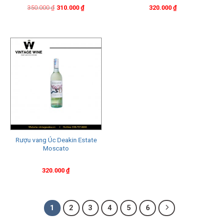
Original
Current
350.000
₫
310.000
₫
320.000
₫
price
price
was:
is:
350.000 ₫.
310.000 ₫.
Rượu vang Úc Deakin Estate
Moscato
320.000
₫
1
2
3
4
5
6