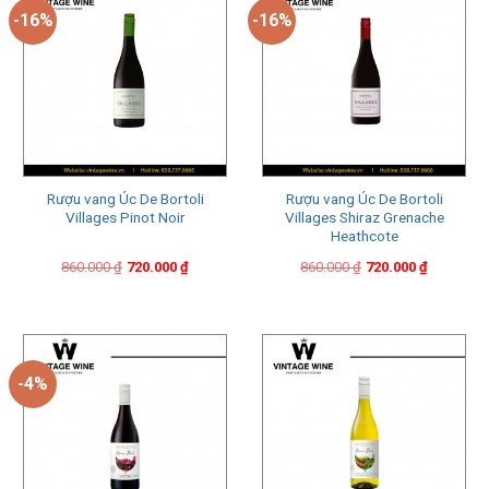
-16%
-16%
Rượu vang Úc De Bortoli
Rượu vang Úc De Bortoli
Villages Pinot Noir
Villages Shiraz Grenache
Heathcote
Original
Current
Original
Current
860.000
₫
720.000
₫
860.000
₫
720.000
₫
price
price
price
price
was:
is:
was:
is:
860.000 ₫.
720.000 ₫.
860.000 ₫.
720.000 ₫.
-4%