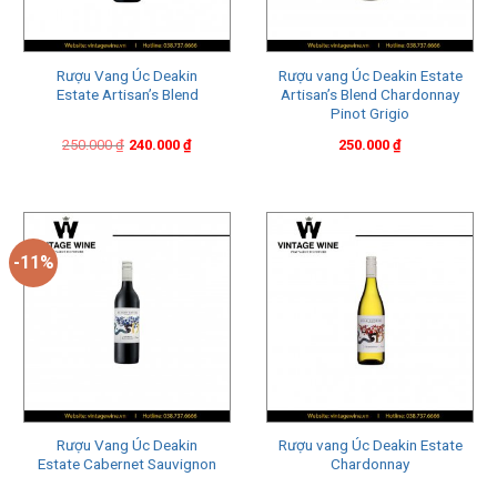
Rượu Vang Úc Deakin
Rượu vang Úc Deakin Estate
Estate Artisan’s Blend
Artisan’s Blend Chardonnay
Pinot Grigio
Original
Current
250.000
₫
240.000
₫
250.000
₫
price
price
was:
is:
250.000 ₫.
240.000 ₫.
-11%
Rượu Vang Úc Deakin
Rượu vang Úc Deakin Estate
Estate Cabernet Sauvignon
Chardonnay