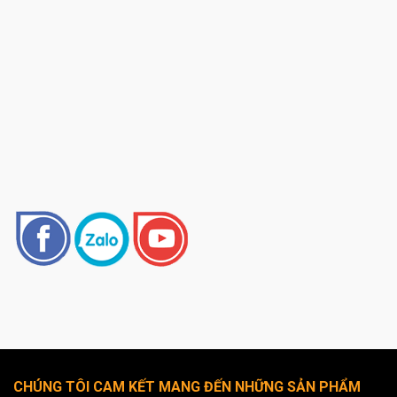
CHÚNG TÔI CAM KẾT MANG ĐẾN NHỮNG SẢN PHẨM