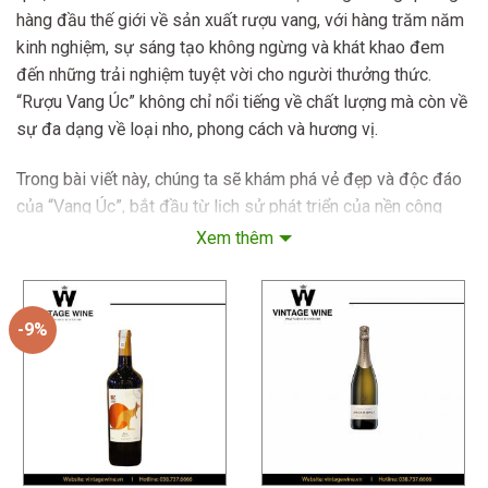
hàng đầu thế giới về sản xuất rượu vang, với hàng trăm năm
kinh nghiệm, sự sáng tạo không ngừng và khát khao đem
đến những trải nghiệm tuyệt vời cho người thưởng thức.
“Rượu Vang Úc” không chỉ nổi tiếng về chất lượng mà còn về
sự đa dạng về loại nho, phong cách và hương vị.
Trong bài viết này, chúng ta sẽ khám phá vẻ đẹp và độc đáo
của “Vang Úc”, bắt đầu từ lịch sử phát triển của nền công
nghiệp rượu vang Úc, tiếp đến các vùng sản xuất rượu vang
Xem thêm
nổi tiếng, và cuối cùng là cách thưởng thức những ly “Rượu
Vang Từ Úc” một cách hoàn hảo nhất.
-9%
Hãy cùng khám phá và thưởng thức hương vị đặc biệt của
rượu vang Úc, một nét văn hóa đáng tự hào của đất nước
châu Úc.
Lịch Sử Hình Thành và Phát Triển của Rượu
Vang Úc