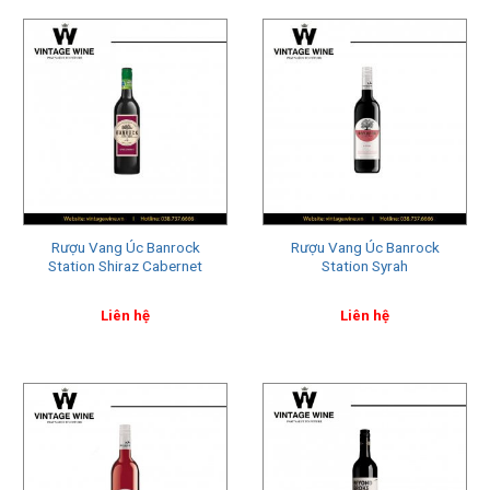
“Rượu Vang Úc”, từ sự đa dạng về hương vị cho đến chất
lượng vượt trội. Đây là những vùng không thể bỏ qua khi
khám phá rượu vang Úc.
Giống Nho Nổi Bật Trong Sản Xuất Rượu Vang
Úc
Rượu vang Úc không chỉ nổi bật bởi sự đa dạng về phong
cách mà còn bởi sự đa dạng về các giống nho. Dưới đây là
một số giống nho chính được sử dụng trong sản xuất rượu
Rượu Vang Úc Banrock
Rượu Vang Úc Banrock
vang Úc:
Station Shiraz Cabernet
Station Syrah
Shiraz
: Đây là giống nho được trồng nhiều nhất ở Úc và
Liên hệ
Liên hệ
đứng sau những chai rượu vang đỏ thượng hạng. Shiraz tạo
ra rượu vang có hương vị trái cây đen chín, hạt tiêu và gia vị,
đặc biệt là trong vùng Barossa Valley.
Cabernet Sauvignon
: Giống nho này sản sinh ra những chai
rượu vang đỏ mạnh mẽ, tannin cao, hương vị của trái cây
đen, hạt tiêu đen và gỗ sồi. Margaret River là một trong