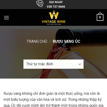
Skip
GỌI NGAY
038 737 6666
to
content
0
TRANG CHỦ
/
RƯỢU VANG ÚC
LỌC
Rượu vang không chỉ đơn giản là một thức uống, mà còn là
một biểu tượng của văn hóa và lịch sử. Trong những thập kỷ
qua, Úc đã vươn mình lên trở thành một trong những quốc gia