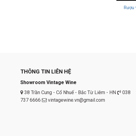
xuất rượu
Rượu 
hương vị c
sồi.
Rượu van
men. Rượu 
đôi khi có
Rượu van
rượu vang 
THÔNG TIN LIÊN HỆ
mát, thườn
Showroom Vintage Wine
Rượu vang
khi mở cha
38 Trần Cung - Cổ Nhuế - Bắc Từ Liêm - HN
038
Pháp, cũng
737 6666
vintagewine.vn@gmail.com
Rượu van
vang này c
Bồ Đào Nha