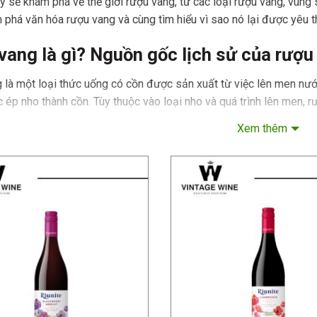
ày sẽ khám phá về thế giới rượu vang, từ các loại rượu vang, vùn
phá văn hóa rượu vang và cùng tìm hiểu vì sao nó lại được yêu t
vang là gì? Nguồn gốc lịch sử của rượu
 là một loại thức uống có cồn được sản xuất từ việc lên men nướ
 ép nho thành cồn. Tùy thuộc vào loại nho và quá trình lên men, 
 từ vang trắng, vang hồng, đến vang đỏ.
Xem thêm
ề rượu vang kéo dài hàng nghìn năm, có nguồn gốc từ các nền văn
ia (nay là Iraq) đã sản xuất rượu vang vào khoảng 6000 năm trư
sử dụng nho để sản xuất rượu trước đó, có thể lên đến 7000 đến