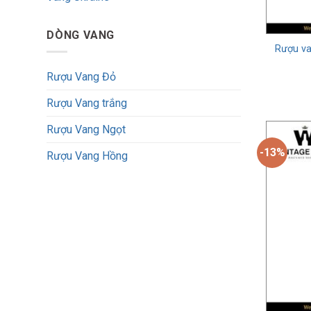
DÒNG VANG
Rượu va
Rượu Vang Đỏ
Phát minh 
Rượu Vang trắng
quốc gia, 
Rượu Vang Ngọt
thức rượu
-13%
Rượu Vang Hồng
Quá trình 
là ủ rượu.
là một phầ
Các l
Rượu vang 
nhau.
Rượu van