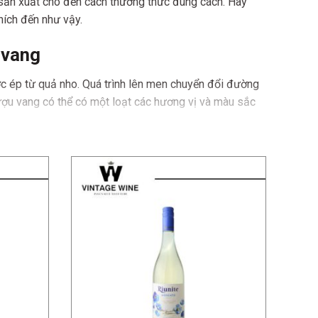
g sản xuất cho đến cách thưởng thức đúng cách. Hãy
hích đến như vậy.
 vang
c ép từ quả nho. Quá trình lên men chuyển đổi đường
rượu vang có thể có một loạt các hương vị và màu sắc
 minh cổ đại ở Trung Đông. Người Sumeria ở
ớc Công nguyên. Tuy nhiên, văn minh cổ đại đã biết
 6600 trước Công nguyên.