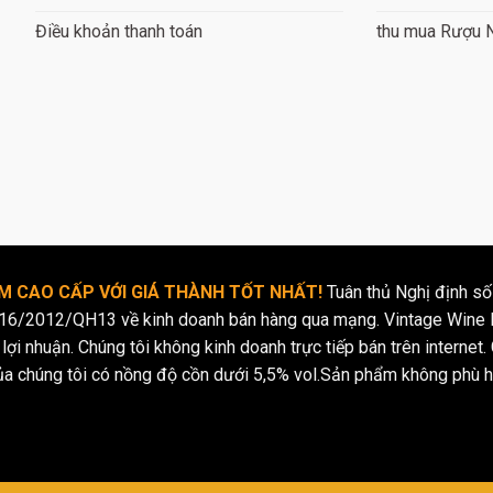
mỗi loại rượu vang không chỉ phụ thuộc vào màu sắc mà còn phụ t
Điều khoản thanh toán
thu mua Rượu 
ều yếu tố khác.
ng sản xuất rượu vang nổi tiếng thế gi
 CAO CẤP VỚI GIÁ THÀNH TỐT NHẤT!
Tuân thủ Nghị định số
16/2012/QH13 về kinh doanh bán hàng qua mạng. Vintage Wine l
Các vùng sản xuất rượu vang nổ
lợi nhuận. Chúng tôi không kinh doanh trực tiếp bán trên internet. 
giới
ủa chúng tôi có nồng độ cồn dưới 5,5% vol.Sản phẩm không phù h
g của rượu vang trên thế giới phần lớn được tạo ra từ sự khác b
hậu và đất đai riêng biệt, tạo nên hương vị và phong cách độc đ
ếng trên thế giới.