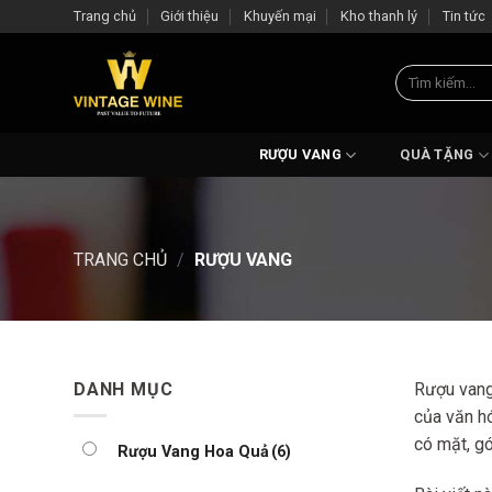
Skip
Trang chủ
Giới thiệu
Khuyến mại
Kho thanh lý
Tin tức
to
content
Tìm
kiếm:
RƯỢU VANG
QUÀ TẶNG
TRANG CHỦ
/
RƯỢU VANG
DANH MỤC
Rượu vang,
của văn hó
có mặt, g
Rượu Vang Hoa Quả
(6)