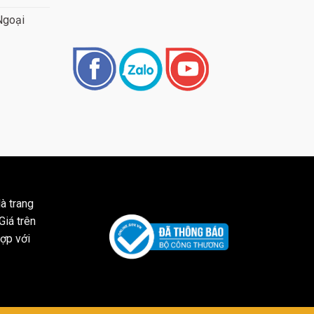
huộc vào giống nho sử dụng, vùng trồng, quá trình lên
Ngoại
ới
à trang
i tiếng thế
Giá trên
ợp với
iệt giữa các vùng sản xuất. Mỗi vùng đều có những đặc
áo cho rượu vang. Dưới đây là một số vùng sản xuất rượu