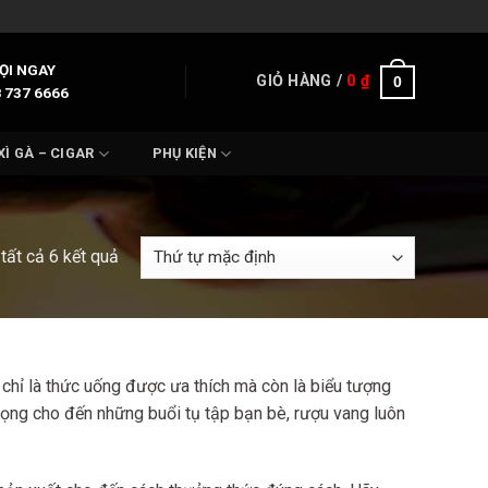
ỌI NGAY
GIỎ HÀNG /
0
₫
0
 737 6666
XÌ GÀ – CIGAR
PHỤ KIỆN
 tất cả 6 kết quả
chỉ là thức uống được ưa thích mà còn là biểu tượng
trọng cho đến những buổi tụ tập bạn bè, rượu vang luôn