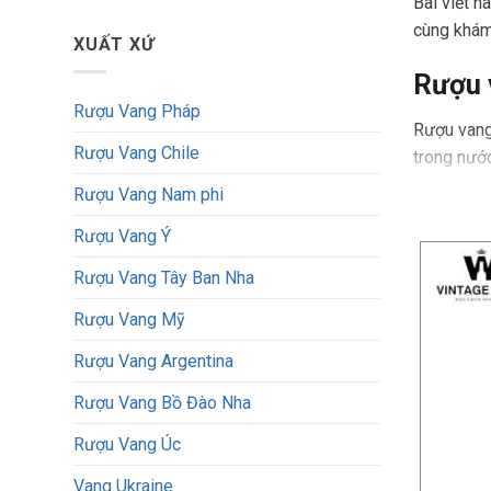
Bài viết n
cùng khám 
XUẤT XỨ
Rượu 
Rượu Vang Pháp
Rượu vang
Rượu Vang Chile
trong nước
khác nhau,
Rượu Vang Nam phi
Lịch sử v
Rượu Vang Ý
Mesopotam
Rượu Vang Tây Ban Nha
đến việc 
Rượu Vang Mỹ
Rượu Vang Argentina
Rượu Vang Bồ Đào Nha
Rượu Vang Úc
Vang Ukraine