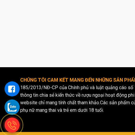
Nhớ rằng 
men và nhi
Các vù
CHÚNG TÔI CAM KẾT MANG ĐẾN NHỮNG SẢN PHẨM
185/2013/NĐ-CP của Chính phủ và luật quảng cáo số 
thông tin chia sẻ kiến thức về rượu ngoại hoạt động phi 
website chỉ mang tính chất tham khảo.Các sản phẩm c
phụ nữ mang thai và trẻ em dưới 18 tuổi.
Sự đa dạn
trưng khí 
vang nổi ti