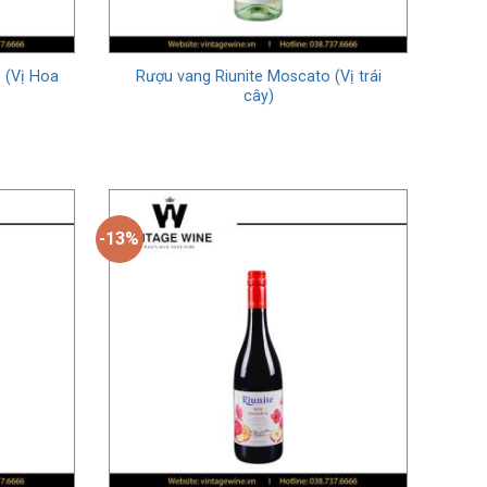
ch sử của
 (Vị Hoa
Rượu vang Riunite Moscato (Vị trái
cây)
 quan trọng của nền văn hóa ẩm thực và tôn giáo ở nhiều
t triển thành nghệ thuật với việc sản xuất và thưởng
-13%
ho, thu hoạch, ép nho để lấy nước, lên men, và cuối cùng
ủa rượu vang, và sự hiểu biết sâu sắc về quá trình này
, phù hợp với nhiều sở thích và cảm nhận cá nhân khác
từ đỏ tươi đến đỏ đậm gần như màu tím. Quá trình sản