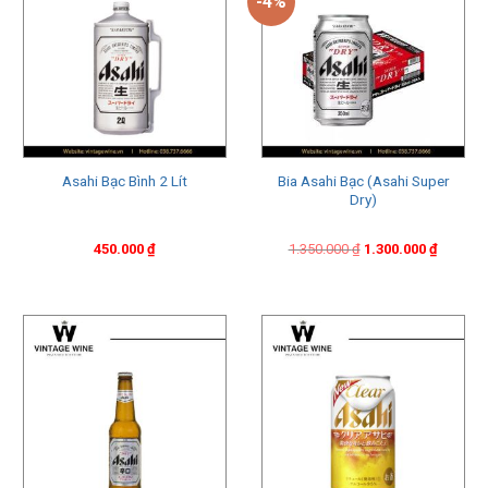
-4%
Bia Asahi Bạc (Asahi Super
Asahi Bạc Bình 2 Lít
Dry)
Original
Current
450.000
₫
1.350.000
₫
1.300.000
₫
price
price
was:
is:
1.350.000 ₫.
1.300.000 ₫.