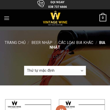
Skip
GỌI NGAY
038 737 6666
to
content
0
TRANG CHỦ
/
BEER NHẬP
/
CÁC LOẠI BIA KHÁC
/
BIA
NHẬT
LỌC