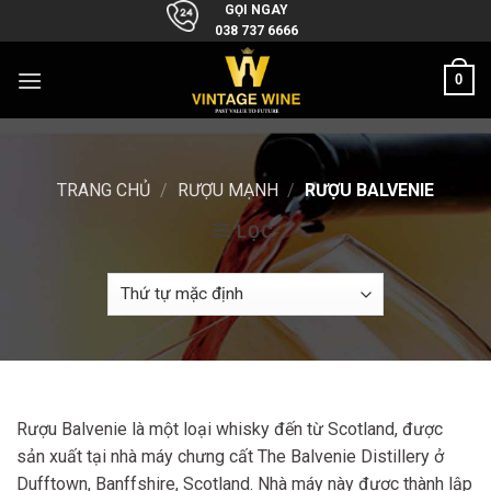
Skip
GỌI NGAY
038 737 6666
to
content
0
TRANG CHỦ
/
RƯỢU MẠNH
/
RƯỢU BALVENIE
LỌC
Rượu Balvenie là một loại whisky đến từ Scotland, được
sản xuất tại nhà máy chưng cất The Balvenie Distillery ở
Dufftown, Banffshire, Scotland. Nhà máy này được thành lập