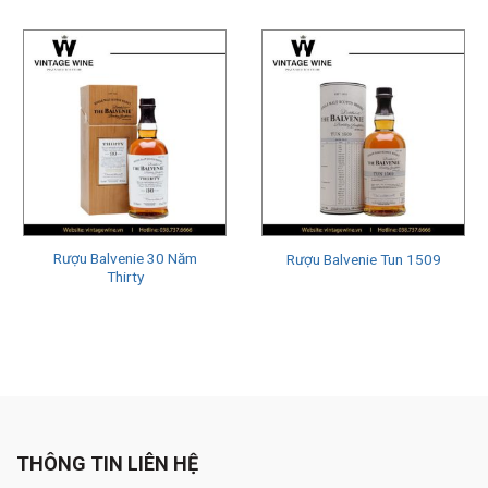
Cách thưởng thức và bảo quản rượu Balvenie
Cách thưởng thức rượu Balvenie:
Chọn ly thích hợp: Chọn ly thủy tinh dày để giữ cho rượu ở
nhiệt độ ổn định và tránh bị nứt khi đổ.
Mở nắp chai: Với những loại whisky trưởng thành lâu năm,
hãy để chai mở trong vài phút để cho mùi hương của rượu trở
nên thăng hoa.
Rượu Balvenie 30 Năm
Rượu Balvenie Tun 1509
Đổ rượu: Đổ rượu Balvenie từ từ vào ly để tận hưởng hương
Thirty
vị đặc trưng của nó.
Thêm nước: Nếu bạn thấy rượu Balvenie quá mạnh hoặc
nồng, hãy thêm một ít nước để làm giảm độ cồn và giúp
hương vị phát triển tốt hơn.
Cách bảo quản rượu Balvenie:
THÔNG TIN LIÊN HỆ