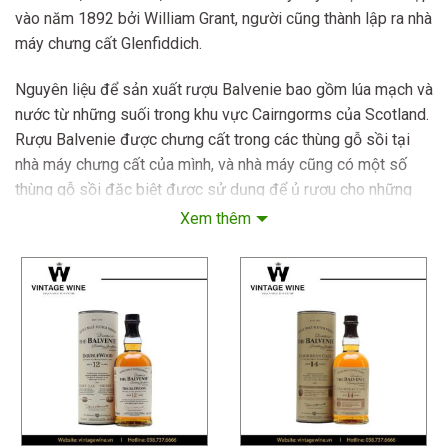
vào năm 1892 bởi William Grant, người cũng thành lập ra nhà
máy chưng cất Glenfiddich.
Nguyên liệu để sản xuất rượu Balvenie bao gồm lúa mạch và
nước từ những suối trong khu vực Cairngorms của Scotland.
Rượu Balvenie được chưng cất trong các thùng gỗ sồi tại
nhà máy chưng cất của mình, và nhà máy cũng có một số
thùng gỗ sồi đặc biệt được sử dụng để ủ rượu cho những
loại whisky đặc biệt.
Xem thêm
Đến nay, nhà máy chưng cất The Balvenie Distillery vẫn
đang hoạt động và sản xuất những loại whisky đẳng cấp,
được yêu thích trên toàn thế giới.
Đặc điểm nổi bật của Rượu Balvenie
Rượu Balvenie có một số đặc điểm chung như sau:
Mùi hương: Rượu Balvenie thường có mùi thơm đặc trưng