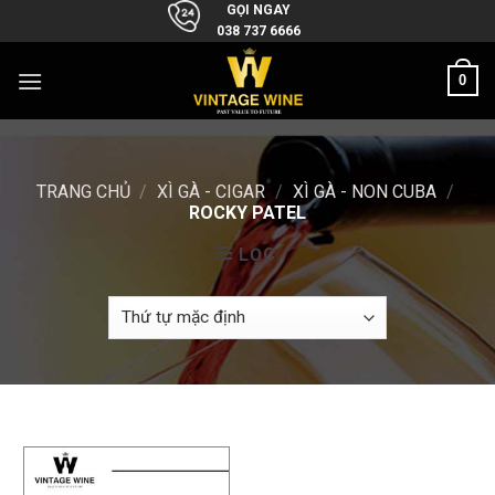
Skip
GỌI NGAY
038 737 6666
to
content
0
TRANG CHỦ
/
XÌ GÀ - CIGAR
/
XÌ GÀ - NON CUBA
/
ROCKY PATEL
LỌC