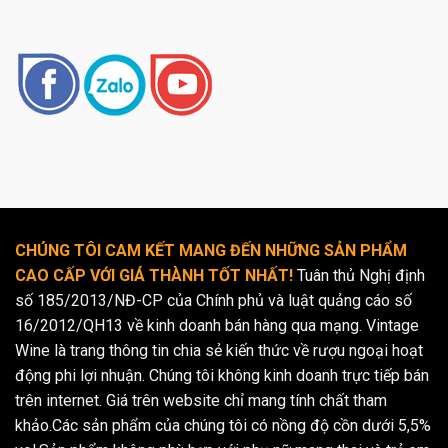
CHÚNG TÔI CAM KẾT MANG ĐẾN NHỮNG SẢN PHẨM
CAO CẤP VỚI GIÁ THÀNH TỐT NHẤT!
Tuân thủ Nghị định
số 185/2013/NĐ-CP của Chính phủ và luật quảng cáo số
16/2012/QH13 về kinh doanh bán hàng qua mạng. Vintage
Wine là trang thông tin chia sẻ kiến thức về rượu ngoại hoạt
động phi lợi nhuận. Chúng tôi không kinh doanh trực tiếp bán
trên internet. Giá trên website chỉ mang tính chất tham
khảo.Các sản phẩm của chúng tôi có nồng độ cồn dưới 5,5%