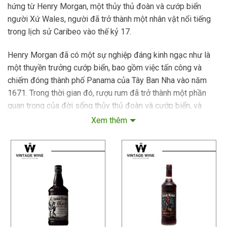
hứng từ Henry Morgan, một thủy thủ đoàn và cướp biển
người Xứ Wales, người đã trở thành một nhân vật nổi tiếng
trong lịch sử Caribeo vào thế kỷ 17.
Henry Morgan đã có một sự nghiệp đáng kinh ngạc như là
một thuyền trưởng cướp biển, bao gồm việc tấn công và
chiếm đóng thành phố Panama của Tây Ban Nha vào năm
1671. Trong thời gian đó, rượu rum đã trở thành một phần
quan trọng của đời sống thủy thủ đoàn và cướp biển, và
thương hiệu Captain Morgan đã được tạo ra để tôn vinh tên
Xem thêm
tuổi của Henry Morgan và những người đồng đội của ông.