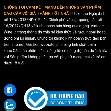
độ phòng hoặc được đá trong tủ lạnh trước khi uống.
CHÚNG TÔI CAM KẾT MANG ĐẾN NHỮNG SẢN PHẨM
Trộn lẫn với nước ngọt: Rượu Captain Morgan thường được
CAO CẤP VỚI GIÁ THÀNH TỐT NHẤT!
Tuân thủ Nghị định
trộn lẫn với nước ngọt và đá để tạo ra một thức uống có
số 185/2013/NĐ-CP của Chính phủ và luật quảng cáo số
hương vị nhẹ nhàng hơn.
16/2012/QH13 về kinh doanh bán hàng qua mạng. Vintage
Trộn lẫn với nước cola: Rượu Captain Morgan cũng thường
Wine là trang thông tin chia sẻ kiến thức về rượu ngoại hoạt
được trộn lẫn với nước cola để tạo ra một loại cocktail phổ
động phi lợi nhuận. Chúng tôi không kinh doanh trực tiếp bán
biến được gọi là “Captain and Coke”. Kết hợp giữa hương vị
trên internet. Giá trên website chỉ mang tính chất tham
ngọt ngào của cola và hương vị đặc trưng của rượu rum tạo
khảo.Các sản phẩm của chúng tôi có nồng độ cồn dưới 5,5%
ra một hương vị độc đáo.
vol.Sản phẩm không phù hợp với phụ nữ mang thai và trẻ em
dưới 18 tuổi.
Sử dụng trong các loại cocktail: Rượu Captain Morgan cũng
được sử dụng để tạo ra nhiều loại cocktail khác nhau, bao
gồm Mai Tai, Piña Colada, Dark and Stormy, và nhiều loại
cocktail khác.
Khi thưởng thức rượu Captain Morgan, nên thưởng thức một
cách có trách nhiệm và không nên uống quá mức. Ngoài ra,
cần nhớ rằng rượu là sản phẩm có chứa cồn và không phù