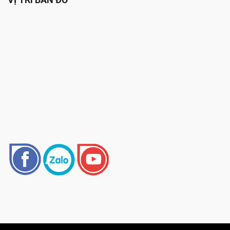
Phong cách uống: Captain Morgan thường được uống trộn
lẫn với nước ngọt, coca cola hoặc sữa đặc. Ngoài ra, rượu
này cũng được sử dụng để tạo ra các loại cocktail như Cuba
Libre hoặc Mai Tai.
Độ tuổi: Rượu Captain Morgan có thể được sử dụng ngay
sau khi sản xuất hoặc có thể được ủ thêm nhiều năm để
tăng cường hương vị và màu sắc.
Khả năng pha chế: Rượu Captain Morgan được xem là một
loại rượu dễ pha chế và có thể được sử dụng trong nhiều
loại cocktail khác nhau.
Cách thưởng thức rượu Captain Morgan
Cách thưởng thức rượu Captain Morgan thường được thực
hiện bằng cách:
Uống trực tiếp: Rượu Captain Morgan có thể được uống trực
tiếp sau khi được đóng chai và có thể được phục vụ ở nhiệt