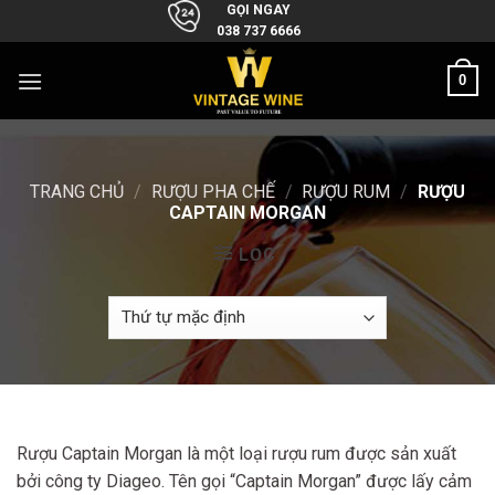
Skip
GỌI NGAY
038 737 6666
to
content
0
TRANG CHỦ
/
RƯỢU PHA CHẾ
/
RƯỢU RUM
/
RƯỢU
CAPTAIN MORGAN
LỌC
Rượu Captain Morgan là một loại rượu rum được sản xuất
bởi công ty Diageo. Tên gọi “Captain Morgan” được lấy cảm