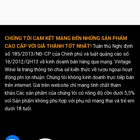
phong phú.
Về loại hình, Xì Gà Mini có rất nhiều loại, tùy thuộc vào hương
vị, loại lá thuốc và thương hiệu. Một số loại phổ biến bao
gồm Xì Gà Mini hương vani, hương cacao, hương cafe… từ
CHÚNG TÔI CAM KẾT MANG ĐẾN NHỮNG SẢN PHẨM
các thương hiệu nổi tiếng như Cohiba, Davidoff,
CAO CẤP VỚI GIÁ THÀNH TỐT NHẤT!
Tuân thủ Nghị định
Montecristo…
số 185/2013/NĐ-CP của Chính phủ và luật quảng cáo số
Tuy nhỏ nhưng “đặc điểm Xì Gà Mini” và “loại Xì Gà Mini” lại
16/2012/QH13 về kinh doanh bán hàng qua mạng. Vintage
đa dạng và phong phú, mang đến cho người hưởng thụ nhiều
Wine là trang thông tin chia sẻ kiến thức về rượu ngoại hoạt
lựa chọn và trải nghiệm thú vị.
động phi lợi nhuận. Chúng tôi không kinh doanh trực tiếp bán
trên internet. Giá trên website chỉ mang tính chất tham
Cách sử dụng và bảo quản Xì Gà Mini
khảo.Các sản phẩm của chúng tôi có nồng độ cồn dưới 5,5%
vol.Sản phẩm không phù hợp với phụ nữ mang thai và trẻ em
Sử dụng Xì Gà Mini cũng không khác biệt nhiều so với xì gà
dưới 18 tuổi.
thông thường. Đầu tiên, bạn cần cắt một phần nhỏ ở đầu của
điếu xì gà. Sau đó, hãy sử dụng một ngọn lửa ổn định để làm
nóng đầu điếu xì gà, đồng thời hít nhẹ để khí nóng đi qua và
làm cháy lá thuốc. Một khi đã cháy đều, bạn có thể thưởng