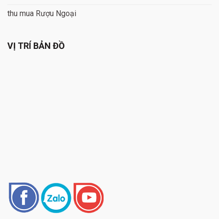
thu mua Rượu Ngoại
VỊ TRÍ BẢN ĐỒ
Xì Gà Mini nổi bật với một số đặc điểm chính. Đầu tiên, kích
thước nhỏ gọn, thường chỉ từ 3 đến 4 inch (khoảng 7.6 –
10.2 cm), giúp cho việc thưởng thức Xì Gà Mini trở nên thuận
tiện và nhanh chóng hơn nhiều so với xì gà thông thường.
Điều này làm cho Xì Gà Mini trở thành lựa chọn lý tưởng cho
những người có thời gian rảnh hạn chế hoặc muốn thưởng
thức xì gà trong thời gian nghỉ ngơi ngắn.
Thứ hai, dù nhỏ gọn nhưng Xì Gà Mini vẫn đảm bảo mang lại
hương vị đặc trưng của xì gà. Nhiều loại Xì Gà Mini được làm
từ loại lá thuốc tốt nhất, giúp tạo ra một hương vị đậm đà và