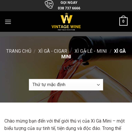
Skip
GỌI NGAY
038 737 6666
to
content
0
TRANG CHỦ
/
XÌ GÀ - CIGAR
/
XÌ GẢ LẺ - MINI
/
XÌ GÀ
MINI
LỌC
Chào mừng bạn đến với thế giới thú vị của Xì Gà Mini – một
biểu tượng của sự tinh tế, tiện dụng và độc đáo. Trong thế