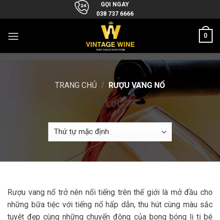
Skip
GỌI NGAY
038 737 6666
to
content
0
TRANG CHỦ
/
RƯỢU VANG NỔ
LỌC
Rượu vang nổ trở nên nổi tiếng trên thế giới là mở đầu cho
những bữa tiệc với tiếng nổ hấp dẫn, thu hút cùng màu sắc
tuyệt đẹp cùng những chuyển động của bong bóng li ti bé