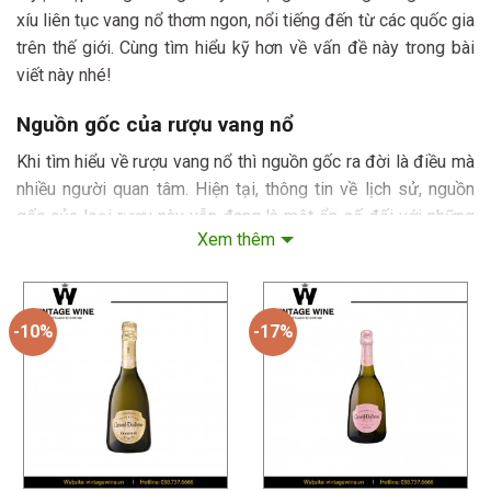
xíu liên tục vang nổ thơm ngon, nổi tiếng đến từ các quốc gia
trên thế giới. Cùng tìm hiểu kỹ hơn về vấn đề này trong bài
viết này nhé!
Nguồn gốc của rượu vang nổ
Khi tìm hiểu về rượu vang nổ thì nguồn gốc ra đời là điều mà
nhiều người quan tâm. Hiện tại, thông tin về lịch sử, nguồn
gốc của loại rượu này vẫn đang là một ẩn số đối với những
Xem thêm
người yêu thích rượu nổ. Cụ thể, rượu vang nổ có nguồn gốc
rất phức tạp và là sản phẩm của rượu vang thời kỳ cận đại.
-10%
-17%