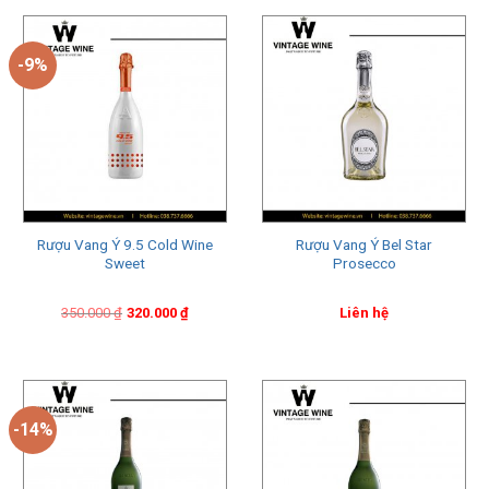
-9%
Rượu Vang Ý 9.5 Cold Wine
Rượu Vang Ý Bel Star
Sweet
Prosecco
Original
Current
350.000
₫
320.000
₫
Liên hệ
price
price
was:
is:
350.000 ₫.
320.000 ₫.
-14%