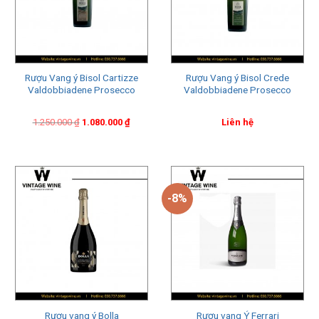
Rượu Vang ý Bisol Cartizze
Rượu Vang ý Bisol Crede
Valdobbiadene Prosecco
Valdobbiadene Prosecco
Original
Current
1.250.000
₫
1.080.000
₫
Liên hệ
price
price
was:
is:
1.250.000 ₫.
1.080.000 ₫.
-8%
Rượu vang ý Bolla
Rượu vang Ý Ferrari