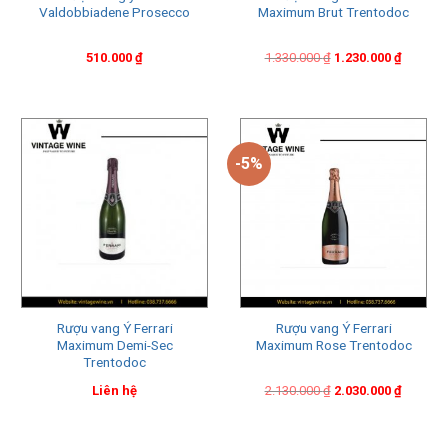
Valdobbiadene Prosecco
Maximum Brut Trentodoc
Original
Current
510.000
₫
1.330.000
₫
1.230.000
₫
price
price
was:
is:
1.330.000 ₫.
1.230.000 ₫.
-5%
Rượu vang Ý Ferrari
Rượu vang Ý Ferrari
Maximum Demi-Sec
Maximum Rose Trentodoc
Trentodoc
Original
Current
Liên hệ
2.130.000
₫
2.030.000
₫
price
price
was:
is:
2.130.000 ₫.
2.030.000 ₫.