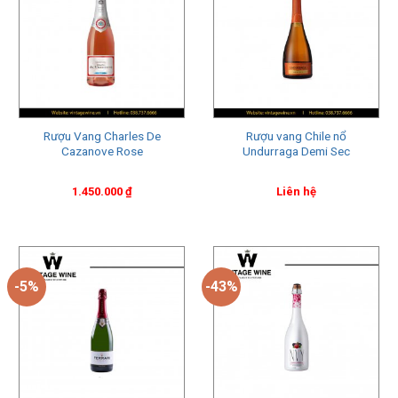
Đây chỉ là một số ví dụ, còn rất nhiều vùng sản xuất vang nổi
tiếng khác trên khắp thế giới.
Thưởng thức vang nổ đúng cách
Rượu Vang Charles De
Rượu vang Chile nổ
Cazanove Rose
Undurraga Demi Sec
1.450.000
₫
Liên hệ
-5%
-43%
Để thưởng thức một ly vang nổ (sparkling wine), bạn có thể