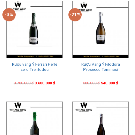
-3%
-21%
Rượu vang Ý Ferrari Perlé
Rượu Vang Ý Filodora
zero Trentodoc
Prosecco Tommasi
Original
Current
Original
Current
3.780.000
₫
3.680.000
₫
680.000
₫
540.000
₫
price
price
price
price
was:
is:
was:
is:
3.780.000 ₫.
3.680.000 ₫.
680.000 ₫.
540.000 ₫.