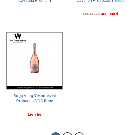
Cavatina Premium
Cavalieri Prosecco Treviso
Original
Current
580.000
₫
480.000
₫
price
price
was:
is:
580.000 ₫.
480.000 ₫.
Rượu Vang Ý Montelvini
Prosecco DOC Rose
Liên hệ