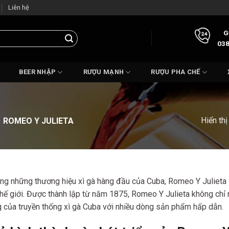
Liên hệ
G
038
BEER NHẬP
RƯỢU MẠNH
RƯỢU PHA CHẾ
Hiển thị
ROMEO Y JULIETA
ng những thương hiệu xì gà hàng đầu của Cuba, Romeo Y Julieta lu
thế giới. Được thành lập từ năm 1875, Romeo Y Julieta không chỉ
g của truyền thống xì gà Cuba với nhiều dòng sản phẩm hấp dẫn.