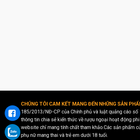
Chất liệu:
chế biến 
Hương vị: 
tín đồ yêu
Julieta là
nghiệm vị
Sự đa dạng
để đáp ứn
Những
CHÚNG TÔI CAM KẾT MANG ĐẾN NHỮNG SẢN PHẨM
185/2013/NĐ-CP của Chính phủ và luật quảng cáo số 
thông tin chia sẻ kiến thức về rượu ngoại hoạt động phi 
website chỉ mang tính chất tham khảo.Các sản phẩm c
phụ nữ mang thai và trẻ em dưới 18 tuổi.