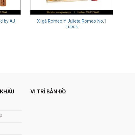
in Rodriguez Fernandez tiếp quản vào năm 1903. Ông
 giới. Ngày nay, Romeo Y Julieta trở thành một trong
ế giới.
ed by AJ
Xì gà Romeo Y Julieta Romeo No.1
Tubos
 KHẨU
VỊ TRÍ BẢN ĐỒ
áp