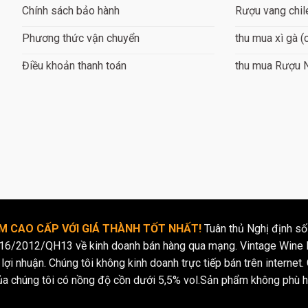
Chính sách bảo hành
Rượu vang chil
 Xì gà Romeo Y Julieta được làm từ lá xì gà chọn lọc từ vùng Vuelt
Phương thức vận chuyển
thu mua xì gà (
bằng phương pháp thủ công truyền thống, đảm bảo hương vị đậm 
Xì gà Romeo Y Julieta nổi tiếng với hương vị trung tính, dễ chịu
Điều khoản thanh toán
thu mua Rượu 
 thích xì gà và đặc biệt thích hợp cho những người mới bắt đầu 
 sự hòa quyện giữa vị ngọt nhẹ của sô cô la, hạt dẻ, vị chát nhẹ củ
 giác phong phú và đa dạng.
 trong lựa chọn: Romeo Y Julieta cung cấp một loạt các loại xì g
g nhu cầu đa dạng của người tiêu dùng.
 dòng xì gà nổi bật của Romeo Y Julie
 CAO CẤP VỚI GIÁ THÀNH TỐT NHẤT!
Tuân thủ Nghị định số
16/2012/QH13 về kinh doanh bán hàng qua mạng. Vintage Wine l
lợi nhuận. Chúng tôi không kinh doanh trực tiếp bán trên internet. 
ủa chúng tôi có nồng độ cồn dưới 5,5% vol.Sản phẩm không phù h