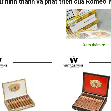
ử hình thành và phát triển của Romeo Y
Xem thêm
ulieta được thành lập bởi Don Inocencio Alvarez và Don Jose M
u này lấy cảm hứng từ vở kịch nổi tiếng “Romeo và Juliet” của n
hân vật chính.