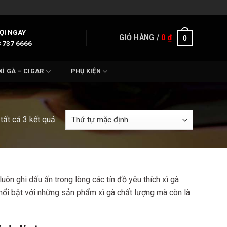
ỌI NGAY
GIỎ HÀNG /
0
₫
0
 737 6666
XÌ GÀ – CIGAR
PHỤ KIỆN
 tất cả 3 kết quả
ôn ghi dấu ấn trong lòng các tín đồ yêu thích xì gà
 nổi bật với những sản phẩm xì gà chất lượng mà còn là