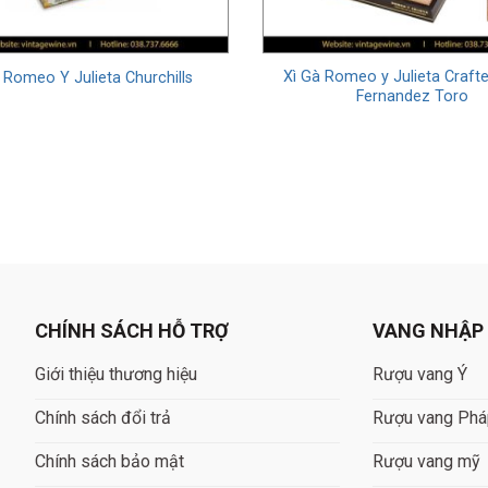
ệu Romeo Y Julieta bắt đầu phát triển mạnh mẽ sau khi Don Pep
gừng mở rộng thị trường và quảng bá thương hiệu này ra toàn thế
ng hiệu xì gà nổi tiếng nhất, không chỉ ở Cuba mà còn trên toàn th
Xì Gà Romeo y Julieta Craft
à Romeo Y Julieta Churchills
Fernandez Toro
iểm nổi bật của xì gà Romeo Y Julieta
CHÍNH SÁCH HỖ TRỢ
VANG NHẬP
Giới thiệu thương hiệu
Rượu vang Ý
Chính sách đổi trả
Rượu vang Ph
Chính sách bảo mật
Rượu vang mỹ