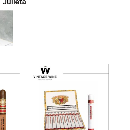
 Julieta
anin Garcia vào năm 1875 tại La Habana, Cuba. Tên
hà văn William Shakespeare, thể hiện tình yêu đắm say