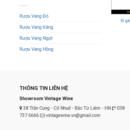
Thương hi
đã không n
Rượu Vang Đỏ
những thươ
Xì g
Rượu Vang trắng
Đặc đ
Rượu Vang Ngọt
Rượu Vang Hồng
THÔNG TIN LIÊN HỆ
Showroom Vintage Wine
38 Trần Cung - Cổ Nhuế - Bắc Từ Liêm - HN
038
737 6666
vintagewine.vn@gmail.com