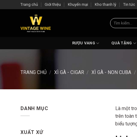
Skip
Trang chủ
Giới thiệu
Khuyến mại
Kho thanh lý
Tin tức
to
content
Tìm
kiếm:
RƯỢU VANG
QUÀ TẶNG
TRANG CHỦ
/
XÌ GÀ - CIGAR
/
XÌ GÀ - NON CUBA
/
DANH MỤC
Là một tro
trên toàn 
biểu tượn
XUẤT XỨ