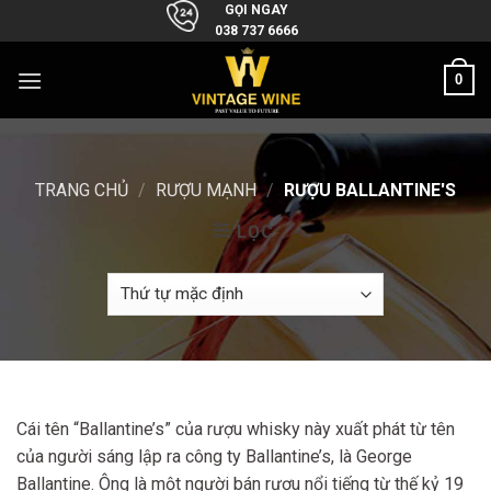
Skip
GỌI NGAY
038 737 6666
to
content
0
TRANG CHỦ
/
RƯỢU MẠNH
/
RƯỢU BALLANTINE'S
LỌC
Cái tên “Ballantine’s” của rượu whisky này xuất phát từ tên
của người sáng lập ra công ty Ballantine’s, là George
Ballantine. Ông là một người bán rượu nổi tiếng từ thế kỷ 19