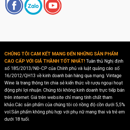
CHÚNG TÔI CAM KẾT MANG ĐẾN NHỮNG SẢN PHẨM
CAO CẤP VỚI GIÁ THÀNH TỐT NHẤT!
Tuân thủ Nghị định
số 185/2013/NĐ-CP của Chính phủ và luật quảng cáo số
16/2012/QH13 về kinh doanh bán hàng qua mạng. Vintage
Wine là trang thông tin chia sẻ kiến thức về rượu ngoại hoạt
động phi lợi nhuận. Chúng tôi không kinh doanh trực tiếp bán
trên internet. Giá trên website chỉ mang tính chất tham
khảo.Các sản phẩm của chúng tôi có nồng độ cồn dưới 5,5%
vol.Sản phẩm không phù hợp với phụ nữ mang thai và trẻ em
dưới 18 tuổi.