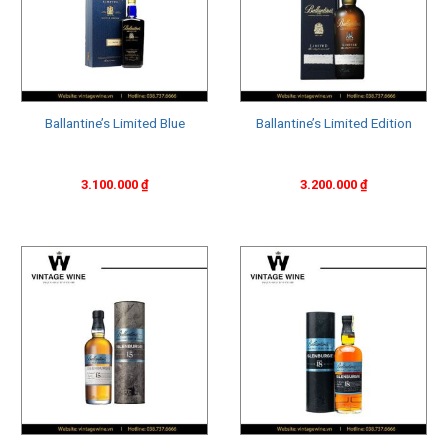
Ballantine’s Limited Blue
Ballantine’s Limited Edition
3.100.000
₫
3.200.000
₫
Những loại rượu Ballantine’s nổi tiếng và bán
chạy nhất
Ballantine’s Finest
Rượu Ballantine’s Finest là phiên bản rượu whisky cơ bản
nhất của thương hiệu Ballantine’s, được giới thiệu vào năm
1910 tại Edinburgh, Scotland bởi George Ballantine. Trải qua
hơn 100 năm phát triển, Ballantine’s Finest đã trở thành một
trong những thương hiệu rượu whisky phổ biến nhất trên thế
giới, được sản xuất và phân phối đến hơn 100 quốc gia. Với