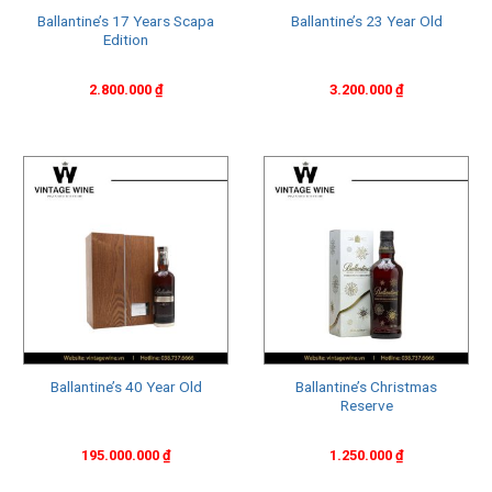
Ballantine’s 17 Years Scapa
Ballantine’s 23 Year Old
Edition
2.800.000
₫
3.200.000
₫
Ngày nay, Ballantine’s vẫn tiếp tục sản xuất rượu whisky với
tên gọi này, tôn vinh tên của người sáng lập công ty và thể
hiện sự kiêu hãnh về lịch sử và truyền thống của thương hiệu.
Ballantine’s Christmas
Ballantine’s 40 Year Old
Reserve
Vài nét về rượu Ballantine’s
195.000.000
₫
1.250.000
₫
Rượu Ballantine’s là một loại rượu whisky Blended Scotch
nổi tiếng trên toàn thế giới, được sản xuất bởi công ty