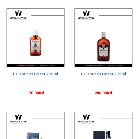
Pernod Ricard. Đây là một trong những thương hiệu rượu
whisky có uy tín và được yêu thích nhất trên thị trường hiện
nay.
Rượu Ballantine’s được sản xuất từ sự pha trộn của nhiều
loại whisky đơn và kép từ các khu vực khác nhau của
Scotland, bao gồm Speyside, Islay và Highland. Các loại
whisky này được chọn lọc kỹ càng và pha trộn theo tỷ lệ đặc
biệt để tạo ra một hương vị độc đáo và cân bằng.
Ballantine’s Finest 200ml
Ballantine’s Finest 375ml
170.000
₫
200.000
₫