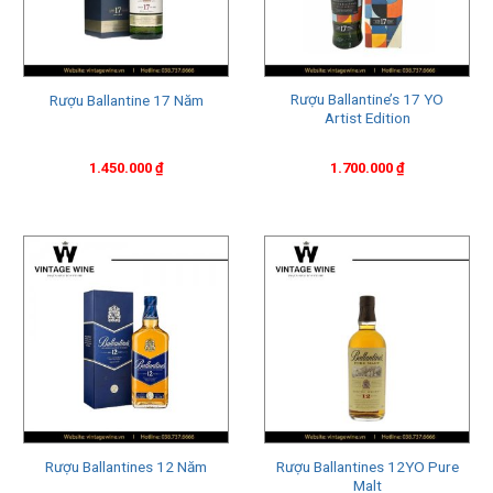
trên thế giới. Rượu Ballantine’s 21 Year Old mang lại hương
vị đặc trưng và phức tạp, hòa quyện giữa hương vị trái cây,
mật ong, vani và một chút hương khói. Với giá khoảng 100
Rượu Ballantine’s 17 YO
Rượu Ballantine 17 Năm
đến 150 USD một chai, rượu Ballantine’s 21 Year Old được
Artist Edition
coi là một trong những sản phẩm cao cấp của thương hiệu
Ballantine’s.
1.450.000
₫
1.700.000
₫
Rượu Ballantine’s 30
Rượu Ballantine’s 30 Year Old là một trong những sản phẩm
cao cấp nhất của thương hiệu Ballantine’s. Nó được ủ trong
thùng gỗ sồi ít nhất 30 năm và mang lại một hương vị phức
tạp và độc đáo, hòa quyện giữa hương vị trái cây, mật ong,
vani và một chút hương khói. Quá trình ủ của rượu này được
thực hiện tại các nhà máy chuyên dụng của Ballantine’s ở
Scotland, nơi có điều kiện tự nhiên và khí hậu lý tưởng cho
quá trình ủ rượu. Vì tính cao cấp và độc đáo, giá của rượu
Ballantine’s 30 Year Old thường rất đắt, thường từ hàng trăm
Rượu Ballantines 12YO Pure
Rượu Ballantines 12 Năm
Malt
đến hàng nghìn đô la một chai.