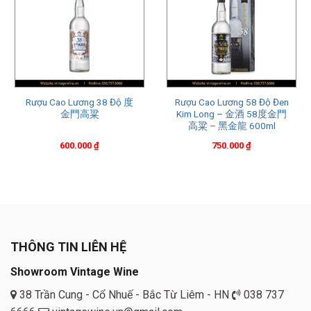
Rượu Cao Lương 38 Độ 度
Rượu Cao Lương 58 Độ Đen
金門高粱
Kim Long – 金酒 58度金門
高粱 – 黑金龍 600ml
600.000
₫
750.000
₫
THÔNG TIN LIÊN HỆ
Showroom Vintage Wine
38 Trần Cung - Cổ Nhuế - Bắc Từ Liêm - HN
038 737