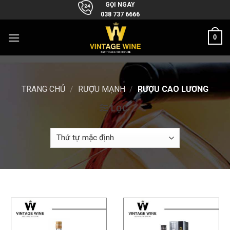
Skip
GỌI NGAY
038 737 6666
to
content
0
TRANG CHỦ
/
RƯỢU MẠNH
/
RƯỢU CAO LƯƠNG
LỌC