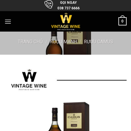
Skip
GỌI NGAY
038 737 6666
to
content
0
TRANG CHỦ
/
RƯỢU MẠNH
/
RƯỢU CAMUS