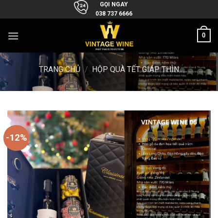
Skip
GỌI NGAY
038 737 6666
to
content
0
TRANG CHỦ
/
HỘP QUÀ TẾT GIÁP THÌN
-12%