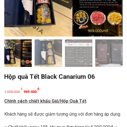
Hộp quà Tết Black Canarium 06
Original
Current
₫
₫
1.096.000
969.000
price
price
Chính sách chiết khấu Giỏ/Hộp Quà Tết
was:
is:
1.096.000 ₫.
969.000 ₫.
Khách hàng sẽ được giảm tương ứng với đơn hàng áp dụng.