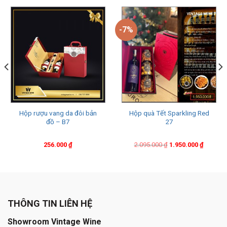
-7%
Hộp rượu vang da đôi bản
Hộp quà Tết Sparkling Red
đồ – B7
27
Original
Current
256.000
₫
2.095.000
₫
1.950.000
₫
price
price
was:
is:
2.095.000 ₫.
1.950.000 ₫.
THÔNG TIN LIÊN HỆ
Showroom Vintage Wine