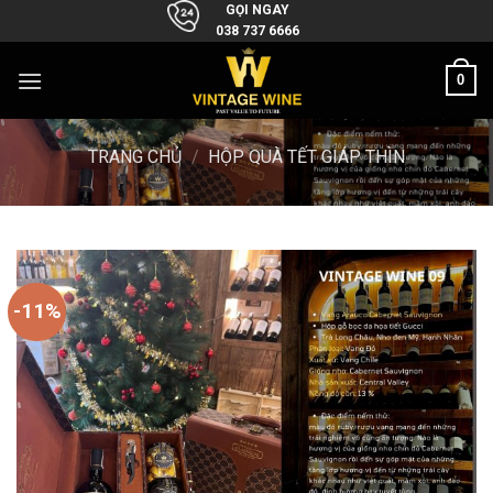
Skip
GỌI NGAY
038 737 6666
to
content
0
TRANG CHỦ
/
HỘP QUÀ TẾT GIÁP THÌN
-11%