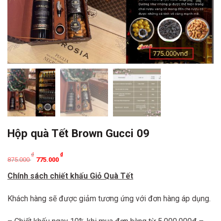
Hộp quà Tết Brown Gucci 09
Original
Current
₫
₫
875.000
775.000
price
price
Chính sách chiết khấu Giỏ Quà Tết
was:
is:
875.000 ₫.
775.000 ₫.
Khách hàng sẽ được giảm tương ứng với đơn hàng áp dụng.