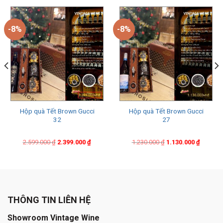
-8%
-8%
Hộp quà Tết Brown Gucci
Hộp quà Tết Brown Gucci
32
27
Original
Current
Original
Current
2.599.000
₫
2.399.000
₫
1.230.000
₫
1.130.000
₫
price
price
price
price
was:
is:
was:
is:
2.599.000 ₫.
2.399.000 ₫.
1.230.000 ₫.
1.130.000 ₫.
THÔNG TIN LIÊN HỆ
Showroom Vintage Wine