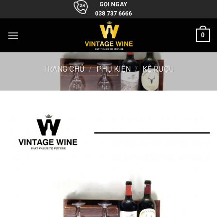
Skip
GỌI NGAY
038 737 6666
to
content
0
TRANG CHỦ
/
PHỤ KIỆN
/
KỆ RƯỢU