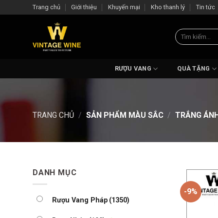
Skip
Trang chủ
Giới thiệu
Khuyến mại
Kho thanh lý
Tin tức
to
content
Tìm
kiếm:
RƯỢU VANG
QUÀ TẶNG
TRANG CHỦ
/
SẢN PHẨM MÀU SẮC
/
TRẮNG ÁNH
DANH MỤC
-9%
Rượu Vang Pháp
(1350)