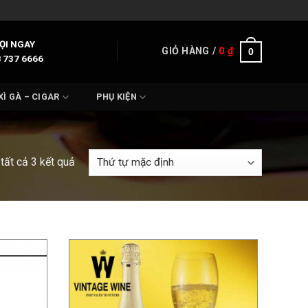
ỌI NGAY
GIỎ HÀNG /
0
₫
0
 737 6666
XÌ GÀ – CIGAR
PHỤ KIỆN
 tất cả 3 kết quả