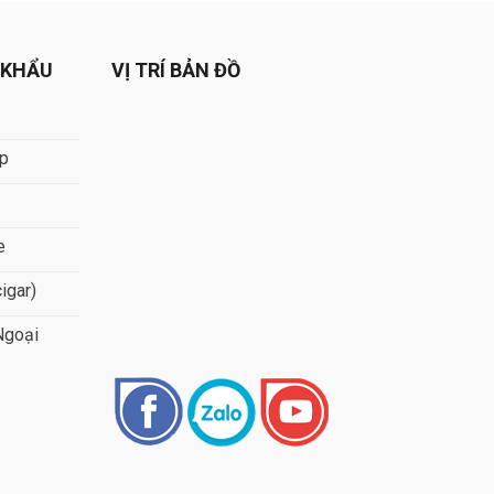
 KHẨU
VỊ TRÍ BẢN ĐỒ
áp
e
cigar)
Ngoại