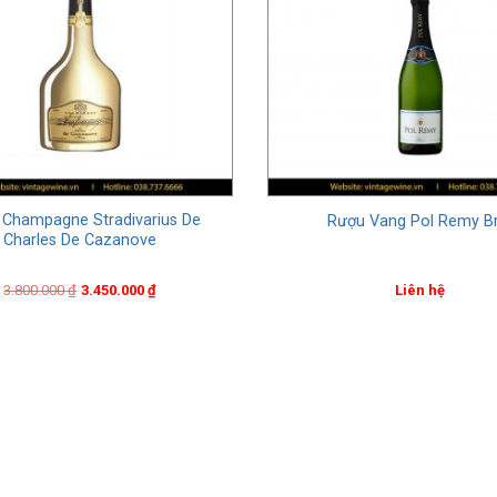
Champagne Stradivarius De
Rượu Vang Pol Remy B
Charles De Cazanove
Original
Current
3.800.000
₫
3.450.000
₫
Liên hệ
price
price
was:
is:
3.800.000 ₫.
3.450.000 ₫.