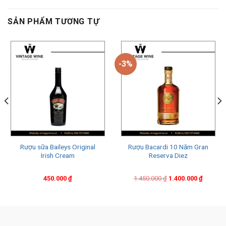
SẢN PHẨM TƯƠNG TỰ
-3%
Rượu sữa Baileys Original
Rượu Bacardi 10 Năm Gran
Irish Cream
Reserva Diez
Original
Current
450.000
₫
1.450.000
₫
1.400.000
₫
price
price
was:
is:
1.450.000 ₫.
1.400.000 ₫.