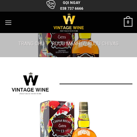
Skip
GỌI NGAY
038 737 6666
to
content
0
TRANG CHỦ
/
RƯỢU MẠNH
/
RƯỢU CHIVAS