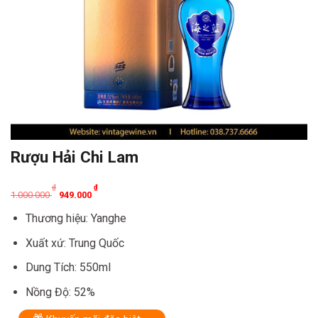
Rượu Hải Chi Lam
Original
Current
₫
₫
1.000.000
949.000
price
price
Thương hiệu: Yanghe
was:
is:
1.000.000 ₫.
949.000 ₫.
Xuất xứ: Trung Quốc
Dung Tích: 550ml
Nồng Độ: 52%