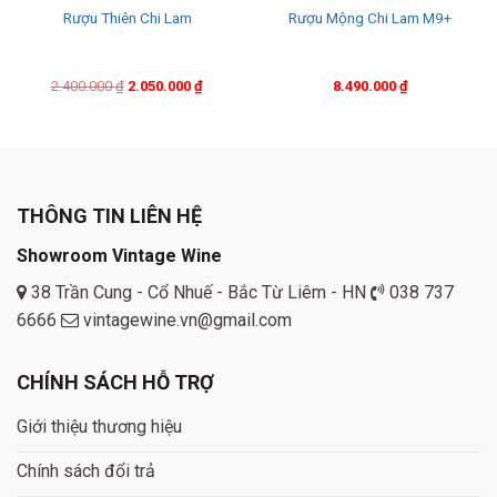
Rượu Thiên Chi Lam
Rượu Mộng Chi Lam M9+
Original
Current
2.400.000
₫
2.050.000
₫
8.490.000
₫
price
price
was:
is:
2.400.000 ₫.
2.050.000 ₫.
THÔNG TIN LIÊN HỆ
Showroom Vintage Wine
38 Trần Cung - Cổ Nhuế - Bắc Từ Liêm - HN
038 737
6666
vintagewine.vn@gmail.com
CHÍNH SÁCH HỖ TRỢ
Giới thiệu thương hiệu
Chính sách đổi trả