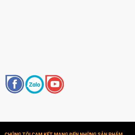
CHÚNG TÔI CAM KẾT MANG ĐẾN NHỮNG SẢN PHẨM