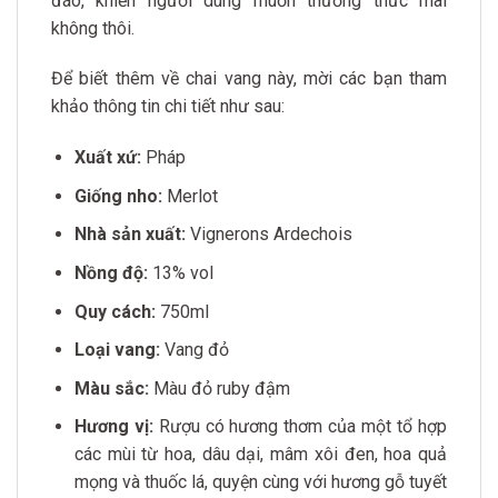
đáo, khiến người dùng muốn thưởng thức mãi
không thôi.
Để biết thêm về chai vang này, mời các bạn tham
khảo thông tin chi tiết như sau:
Xuất xứ:
Pháp
Giống nho:
Merlot
Nhà sản xuất:
Vignerons Ardechois
Nồng độ:
13% vol
Quy cách:
750ml
Loại vang:
Vang đỏ
Màu sắc:
Màu đỏ ruby đậm
Hương vị:
Rượu có hương thơm của một tổ hợp
các mùi từ hoa, dâu dại, mâm xôi đen, hoa quả
mọng và thuốc lá, quyện cùng với hương gỗ tuyết