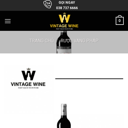
Skip
GỌI NGAY
038 737 6666
to
content
0
TRANG CHỦ
/
RƯỢU VANG PHÁP