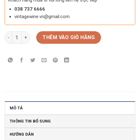
Khách hàng mua sỉ vui lòng liên hệ trực tiếp
038 737 6666
vintagewine.vn@gmail.com
Rượu vang Chile Bisquertt Tralca số lượng
THÊM VÀO GIỎ HÀNG
MÔ TẢ
THÔNG TIN BỔ SUNG
HƯỚNG DẪN