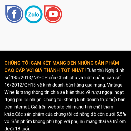
CHÚNG TÔI CAM KẾT MANG ĐẾN NHỮNG SẢN PHẨM
CAO CẤP VỚI GIÁ THÀNH TỐT NHẤT!
Tuân thủ Nghị định
số 185/2013/NĐ-CP của Chính phủ và luật quảng cáo số
16/2012/QH13 về kinh doanh bán hàng qua mạng. Vintage
Wine là trang thông tin chia sẻ kiến thức về rượu ngoại hoạt
động phi lợi nhuận. Chúng tôi không kinh doanh trực tiếp bán
trên internet. Giá trên website chỉ mang tính chất tham
khảo.Các sản phẩm của chúng tôi có nồng độ cồn dưới 5,5%
vol.Sản phẩm không phù hợp với phụ nữ mang thai và trẻ em
dưới 18 tuổi.