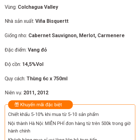
2.330.000 ₫.
2.120.000 ₫.
Vùng:
Colchagua Valley
Nhà sản xuất:
Viña Bisquertt
Giống nho:
Cabernet Sauvignon, Merlot, Carmenere
Đặc điểm:
Vang đỏ
Độ cồn:
14,5%Vol
Quy cách:
Thùng 6c x 750ml
Niên vụ:
2011, 2012
Khuyến mãi đặc biệt
Chiết khấu 5-10% khi mua từ 5-10 sản phẩm
Nội thành Hà Nội: MIỄN PHÍ đơn hàng từ trên 500k trong giờ
hành chính