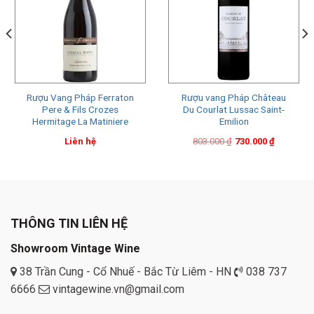
Rượu Vang Pháp Ferraton
Rượu vang Pháp Château
Pere & Fils Crozes
Du Courlat Lussac Saint-
Hermitage La Matiniere
Emilion
Original
Current
Liên hệ
803.000
₫
730.000
₫
price
price
was:
is:
803.000 ₫.
730.000 ₫.
THÔNG TIN LIÊN HỆ
Showroom Vintage Wine
38 Trần Cung - Cổ Nhuế - Bắc Từ Liêm - HN
038 737
6666
vintagewine.vn@gmail.com