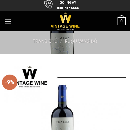
Skip
GỌI NGAY
038 737 6666
to
content
0
TRANG CHỦ
/
RƯỢU VANG ĐỎ
-9%