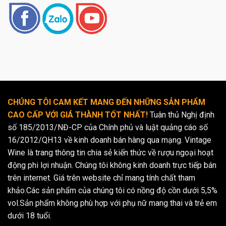
CHÚNG TÔI CAM KẾT MANG ĐẾN NHỮNG SẢN PHẨM
CAO CẤP VỚI GIÁ THÀNH TỐT NHẤT!
Tuân thủ Nghị định
số 185/2013/NĐ-CP của Chính phủ và luật quảng cáo số
16/2012/QH13 về kinh doanh bán hàng qua mạng. Vintage
Wine là trang thông tin chia sẻ kiến thức về rượu ngoại hoạt
động phi lợi nhuận. Chúng tôi không kinh doanh trực tiếp bán
trên internet. Giá trên website chỉ mang tính chất tham
khảo.Các sản phẩm của chúng tôi có nồng độ cồn dưới 5,5%
vol.Sản phẩm không phù hợp với phụ nữ mang thai và trẻ em
dưới 18 tuổi.