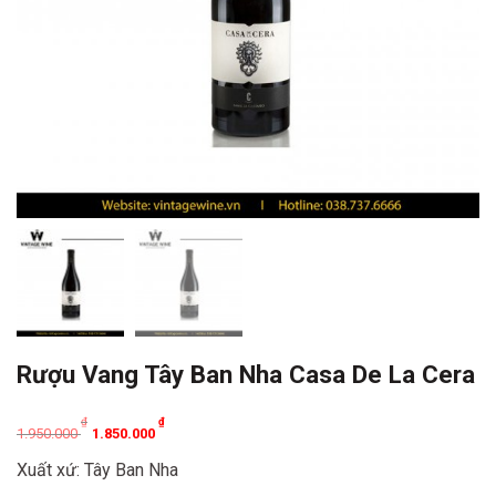
Rượu Vang Tây Ban Nha Casa De La Cera
Original
Current
₫
₫
1.950.000
1.850.000
price
price
Xuất xứ: Tây Ban Nha
was:
is: