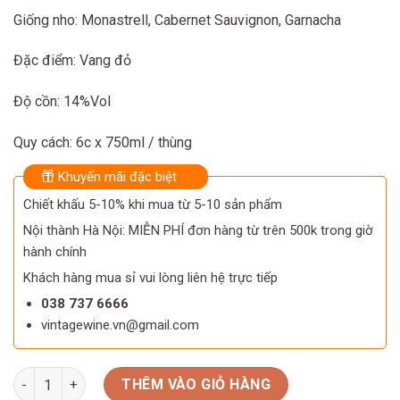
1.950.000 ₫.
1.850.000 ₫.
Giống nho: Monastrell, Cabernet Sauvignon, Garnacha
Đặc điểm: Vang đỏ
Độ cồn: 14%Vol
Quy cách: 6c x 750ml / thùng
Khuyến mãi đặc biệt
Chiết khấu 5-10% khi mua từ 5-10 sản phẩm
Nội thành Hà Nội: MIỄN PHÍ đơn hàng từ trên 500k trong giờ
hành chính
Khách hàng mua sỉ vui lòng liên hệ trực tiếp
038 737 6666
vintagewine.vn@gmail.com
Rượu Vang Tây Ban Nha Casa De La Cera số lượng
THÊM VÀO GIỎ HÀNG