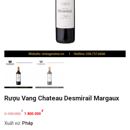
Rượu Vang Chateau Desmirail Margaux
Original
Current
₫
₫
2.100.000
1.800.000
price
price
Xuất xứ:
Pháp
was:
is: