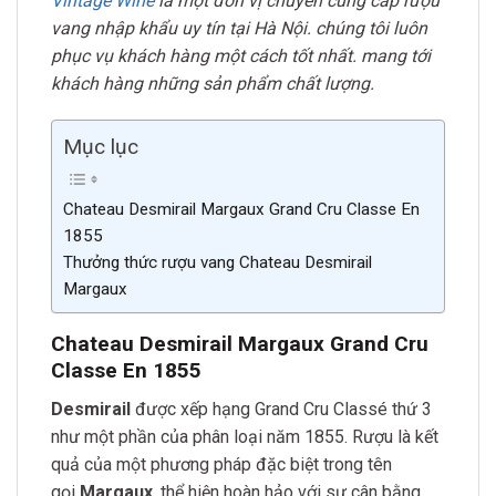
Vintage Wine
là một đơn vị chuyên cung cấp rượu
vang nhập khẩu uy tín tại
Hà Nội. chúng tôi luôn
phục
vụ khách hàng một cách tốt nh
ất. mang tới
khách hàng những sả
n phẩm c
hất lượn
g.
Mục lục
Chateau Desmirail Margaux Grand Cru Classe En
1855
Thưởng thức rượu vang Chateau Desmirail
Margaux
Chateau Desmirail Margaux Grand Cru
Classe En 1855
Desmirail
được xếp hạng Grand Cru Classé thứ 3
như một phần của phân loại năm 1855. Rượu là kết
quả của một phương pháp đặc biệt trong tên
gọi
Margaux
, thể hiện hoàn hảo với sự cân bằng