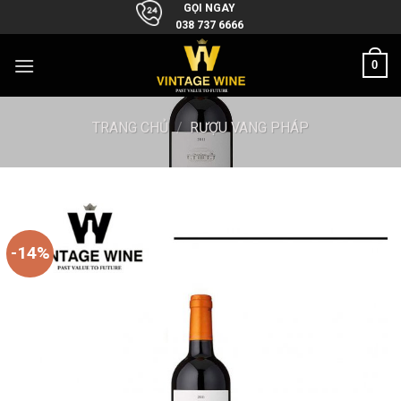
Skip
GỌI NGAY
038 737 6666
to
content
0
TRANG CHỦ
/
RƯỢU VANG PHÁP
-14%