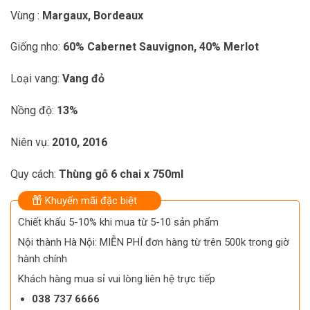
2.100.000 ₫.
1.800.000 ₫.
Vùng :
Margaux, Bordeaux
Giống nho:
60% Cabernet Sauvignon, 40% Merlot
Loại vang:
Vang đỏ
Nồng độ:
13%
Niên vụ:
2010, 2016
Quy cách:
Thùng gỗ 6 chai x 750ml
Khuyến mãi đặc biệt
Chiết khấu 5-10% khi mua từ 5-10 sản phẩm
Nội thành Hà Nội: MIỄN PHÍ đơn hàng từ trên 500k trong giờ
hành chính
Khách hàng mua sỉ vui lòng liên hệ trực tiếp
038 737 6666