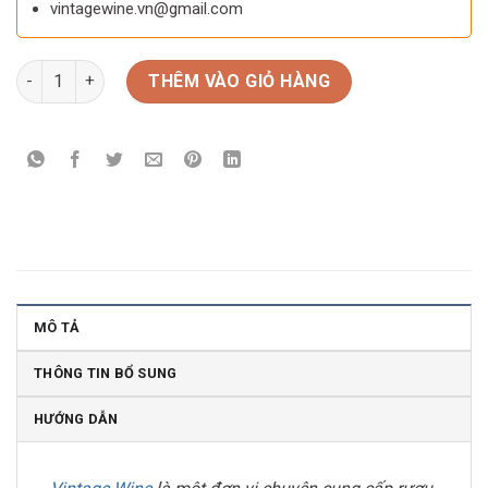
vintagewine.vn@gmail.com
Rượu Vang Chateau Desmirail Margaux số lượng
THÊM VÀO GIỎ HÀNG
MÔ TẢ
THÔNG TIN BỔ SUNG
HƯỚNG DẪN