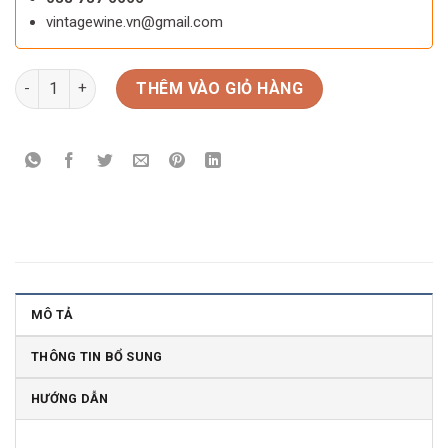
vintagewine.vn@gmail.com
Rượu vang Chateau Mauvinon số lượng
THÊM VÀO GIỎ HÀNG
MÔ TẢ
THÔNG TIN BỔ SUNG
HƯỚNG DẪN