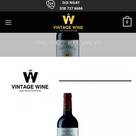
Skip
GỌI NGAY
038 737 6666
to
content
0
TRANG CHỦ
/
RƯỢU VANG ĐỎ