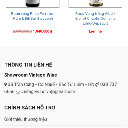
Rượu vang Pháp Ferraton
Rượu Vang trắng Albert
Pere & Fill Saint Joseph
Bichot Chablis Domaine
Long-Depaquit
Original
Current
2.090.000
₫
1.840.000
₫
Liên hệ
price
price
was:
is:
2.090.000 ₫.
1.840.000 ₫.
THÔNG TIN LIÊN HỆ
Showroom Vintage Wine
38 Trần Cung - Cổ Nhuế - Bắc Từ Liêm - HN
038 737
6666
vintagewine.vn@gmail.com
CHÍNH SÁCH HỖ TRỢ
Giới thiệu thương hiệu