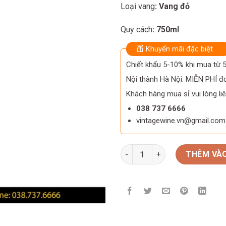
Loại vang
: Vang đỏ
Quy cách
: 750ml
Khuyến mãi đặc biệt
Chiết khấu 5-10% khi mua từ
Nội thành Hà Nội: MIỄN PHÍ đơ
Khách hàng mua sỉ vui lòng liê
038 737 6666
vintagewine.vn@gmail.com
Rượu vang chile Caliterra Edi
THÊM VÀO