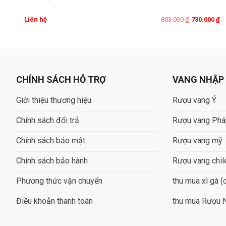
Original
Current
Liên hệ
803.000
₫
730.000
₫
price
price
was:
is:
803.000 ₫.
730.000 ₫.
CHÍNH SÁCH HỖ TRỢ
VANG NHẬP
Giới thiệu thương hiệu
Rượu vang Ý
Chính sách đổi trả
Rượu vang Ph
Chính sách bảo mật
Rượu vang mỹ
Chính sách bảo hành
Rượu vang chil
Phương thức vận chuyển
thu mua xì gà (
Điều khoản thanh toán
thu mua Rượu 