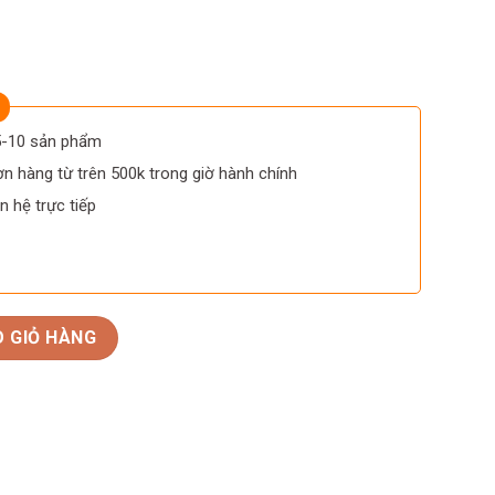
 5-10 sản phẩm
n hàng từ trên 500k trong giờ hành chính
n hệ trực tiếp
cion Limitada M số lượng
 GIỎ HÀNG