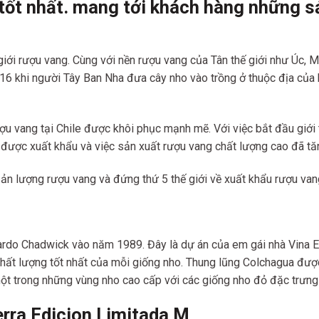
tốt nhất. mang tới khách hàng những s
 giới rượu vang. Cùng với nền rượu vang của Tân thế giới như Úc, 
kỷ 16 khi người Tây Ban Nha đưa cây nho vào trồng ở thuộc địa củ
ượu vang tại Chile được khôi phục mạnh mẽ. Với việc bắt đầu giới
được xuất khẩu và việc sản xuất rượu vang chất lượng cao đã tăng
 sản lượng rượu vang và đứng thứ 5 thế giới về xuất khẩu rượu van
rdo Chadwick vào năm 1989. Đây là dự án của em gái nhà Vina Erra
ất lượng tốt nhất của mỗi giống nho. Thung lũng Colchagua được 
ột trong những vùng nho cao cấp với các giống nho đỏ đặc trưng 
rra Edicion Limitada M