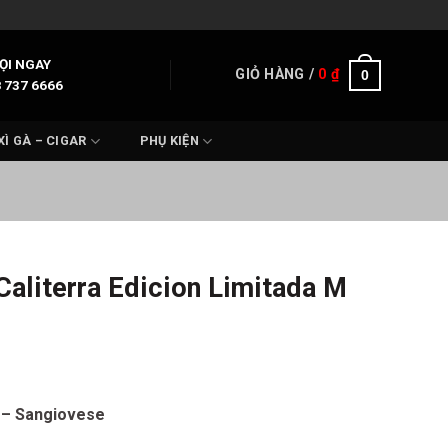
ỌI NGAY
GIỎ HÀNG /
0
₫
0
 737 6666
XÌ GÀ – CIGAR
PHỤ KIỆN
Caliterra Edicion Limitada M
n – Sangiovese