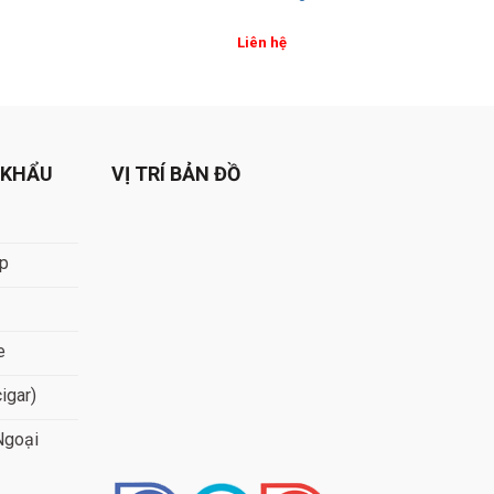
Liên hệ
 KHẨU
VỊ TRÍ BẢN ĐỒ
áp
e
cigar)
Ngoại