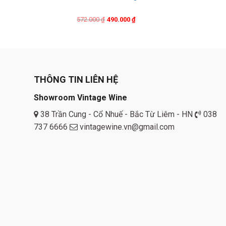
Original
Current
572.000
₫
490.000
₫
price
price
was:
is:
572.000 ₫.
490.000 ₫.
THÔNG TIN LIÊN HỆ
Showroom Vintage Wine
38 Trần Cung - Cổ Nhuế - Bắc Từ Liêm - HN
038
737 6666
vintagewine.vn@gmail.com