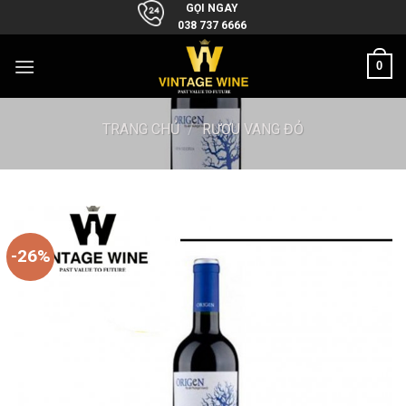
Skip
GỌI NGAY
038 737 6666
to
content
0
TRANG CHỦ
/
RƯỢU VANG ĐỎ
-26%