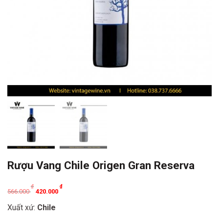
Rượu Vang Chile Origen Gran Reserva
Original
Current
₫
₫
566.000
420.000
price
price
Xuất xứ:
Chile
was:
is: