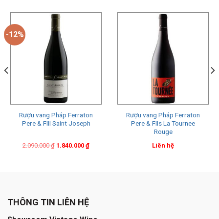
-12%
Rượu vang Pháp Ferraton
Rượu vang Pháp Ferraton
Pere & Fill Saint Joseph
Pere & Fils La Tournee
Rouge
Original
Current
2.090.000
₫
1.840.000
₫
Liên hệ
price
price
was:
is:
2.090.000 ₫.
1.840.000 ₫.
THÔNG TIN LIÊN HỆ