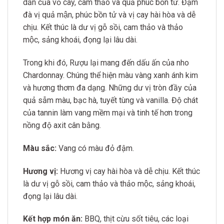
dẫn của vỏ cây, cam thảo và quả phúc bồn tử. Đậm
đà vị quả mận, phúc bồn tử và vị cay hài hòa và dễ
chịu. Kết thúc là dư vị gỗ sồi, cam thảo và thảo
mộc, sảng khoái, đọng lại lâu dài.
Trong khi đó, Rượu lại mang đến dấu ấn của nho
Chardonnay. Chúng thể hiện màu vàng xanh ánh kim
và hương thơm đa dạng. Những dư vị tròn đầy của
quả sẫm màu, bạc hà, tuyết tùng và vanilla. Độ chát
của tannin làm vang mềm mại và tinh tế hơn trong
nồng độ axit cân bằng.
Màu sắc:
Vang có màu đỏ đậm.
Hương vị:
Hương vị cay hài hòa và dễ chịu. Kết thúc
là dư vị gỗ sồi, cam thảo và thảo mộc, sảng khoái,
đọng lại lâu dài.
Kết hợp món ăn:
BBQ, thịt cừu sốt tiêu, các loại