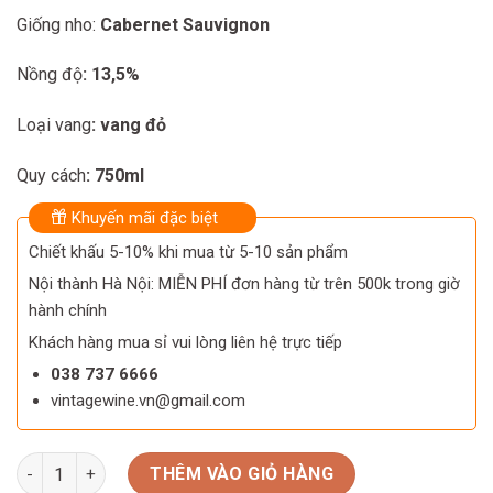
566.000 ₫.
420.000 ₫.
Giống nho:
Cabernet Sauvignon
Nồng độ
: 13,5%
Loại vang
: vang đỏ
Quy cách
: 750ml
Khuyến mãi đặc biệt
Chiết khấu 5-10% khi mua từ 5-10 sản phẩm
Nội thành Hà Nội: MIỄN PHÍ đơn hàng từ trên 500k trong giờ
hành chính
Khách hàng mua sỉ vui lòng liên hệ trực tiếp
038 737 6666
vintagewine.vn@gmail.com
Rượu Vang Chile Origen Gran Reserva số lượng
THÊM VÀO GIỎ HÀNG