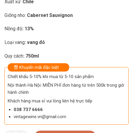
Xuất xứ:
Chile
was:
is:
190.000 ₫.
170.000 ₫.
Giống nho:
Cabernet Sauvignon
Nồng độ
: 13%
Loại vang
: vang đỏ
Quy cách
: 750ml
Khuyến mãi đặc biệt
Chiết khấu 5-10% khi mua từ 5-10 sản phẩm
Nội thành Hà Nội: MIỄN PHÍ đơn hàng từ trên 500k trong giờ
hành chính
Khách hàng mua sỉ vui lòng liên hệ trực tiếp
038 737 6666
vintagewine.vn@gmail.com