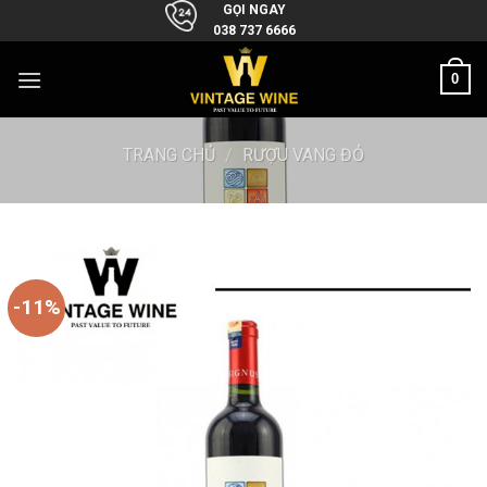
Skip
GỌI NGAY
038 737 6666
to
content
0
TRANG CHỦ
/
RƯỢU VANG ĐỎ
-11%