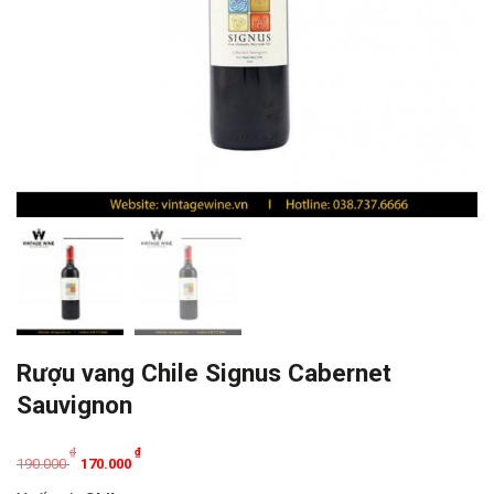
Rượu vang Chile Signus Cabernet
Sauvignon
Original
Current
₫
₫
190.000
170.000
price
price