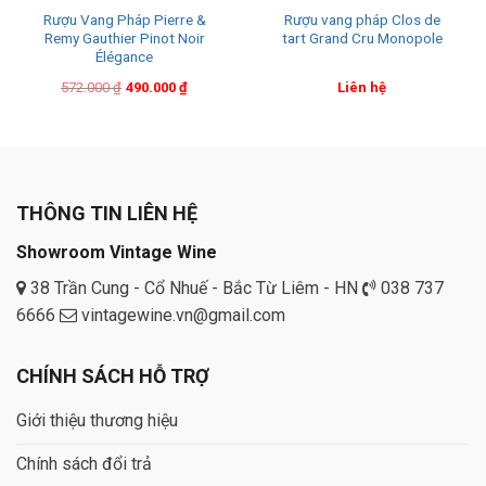
Rượu Vang Pháp Pierre &
Rượu vang pháp Clos de
Remy Gauthier Pinot Noir
tart Grand Cru Monopole
Élégance
Original
Current
572.000
₫
490.000
₫
Liên hệ
price
price
was:
is:
572.000 ₫.
490.000 ₫.
THÔNG TIN LIÊN HỆ
Showroom Vintage Wine
38 Trần Cung - Cổ Nhuế - Bắc Từ Liêm - HN
038 737
6666
vintagewine.vn@gmail.com
CHÍNH SÁCH HỖ TRỢ
Giới thiệu thương hiệu
Chính sách đổi trả