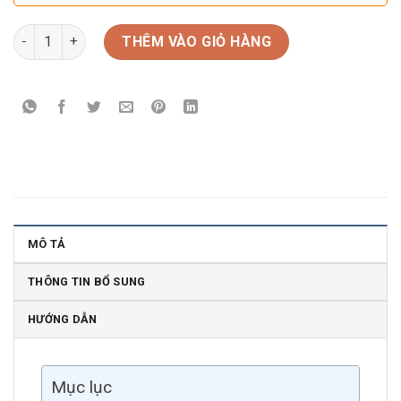
Rượu vang Clos Des Papes Châteauneuf-Du-Pape Rouge số l
THÊM VÀO GIỎ HÀNG
MÔ TẢ
THÔNG TIN BỔ SUNG
HƯỚNG DẪN
Mục lục