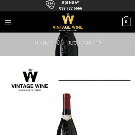
Skip
GỌI NGAY
038 737 6666
to
content
0
TRANG CHỦ
/
RƯỢU VANG ĐỎ