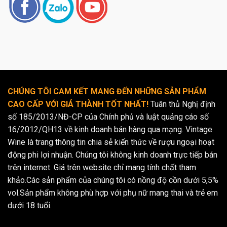
CHÚNG TÔI CAM KẾT MANG ĐẾN NHỮNG SẢN PHẨM
CAO CẤP VỚI GIÁ THÀNH TỐT NHẤT!
Tuân thủ Nghị định
số 185/2013/NĐ-CP của Chính phủ và luật quảng cáo số
16/2012/QH13 về kinh doanh bán hàng qua mạng. Vintage
Wine là trang thông tin chia sẻ kiến thức về rượu ngoại hoạt
động phi lợi nhuận. Chúng tôi không kinh doanh trực tiếp bán
trên internet. Giá trên website chỉ mang tính chất tham
khảo.Các sản phẩm của chúng tôi có nồng độ cồn dưới 5,5%
vol.Sản phẩm không phù hợp với phụ nữ mang thai và trẻ em
dưới 18 tuổi.