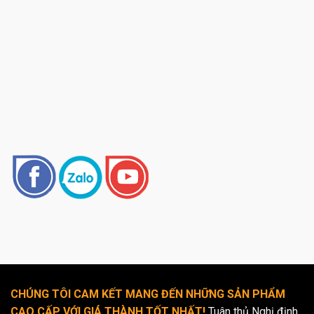
CHÚNG TÔI CAM KẾT MANG ĐẾN NHỮNG SẢN PHẨM
CAO CẤP VỚI GIÁ THÀNH TỐT NHẤT!
Tuân thủ Nghị định