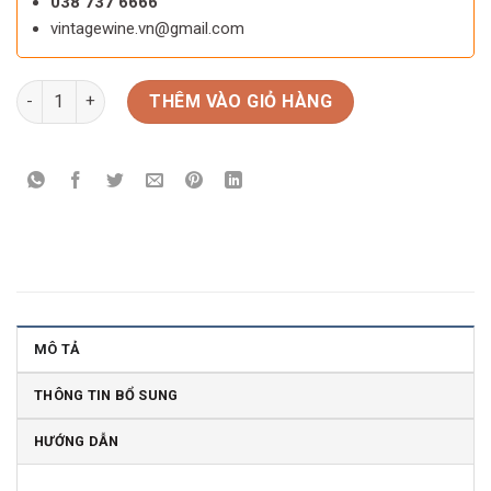
038 737 6666
vintagewine.vn@gmail.com
Rượu vang Chile CORNELLANA Cabernet Sauvignon số lượng
THÊM VÀO GIỎ HÀNG
MÔ TẢ
THÔNG TIN BỔ SUNG
HƯỚNG DẪN