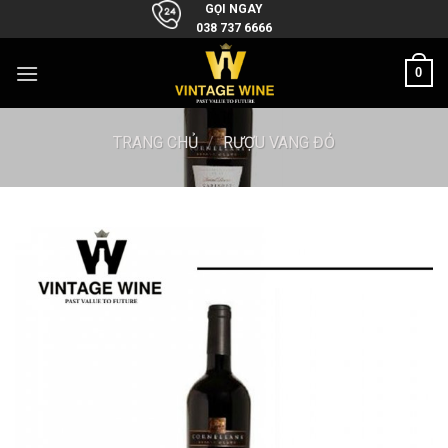
Skip
GỌI NGAY
038 737 6666
to
content
0
TRANG CHỦ
/
RƯỢU VANG ĐỎ