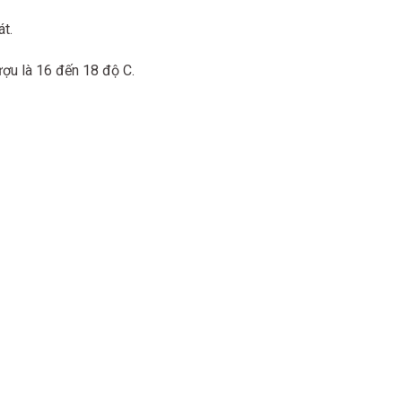
át
.
ượu là 16 đến 18 độ C.