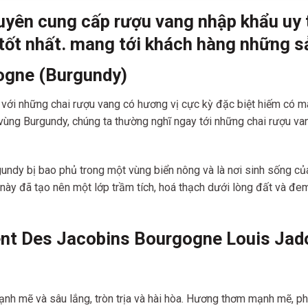
uyên cung cấp rượu vang nhập khẩu uy t
tốt nh
ất. mang tới khách hàng những s
gogne (Burgundy)
ới những chai rượu vang có hương vị cực kỳ đặc biệt hiếm có mà
 vùng Burgundy, chúng ta thường nghĩ ngay tới những chai rượu v
ndy bị bao phủ trong một vùng biển nông và là nơi sinh sống của 
ật này đã tạo nên một lớp trầm tích, hoá thạch dưới lòng đất và đ
nt Des Jacobins Bourgogne Louis Jad
h mẽ và sâu lắng, tròn trịa và hài hòa. Hương thơm mạnh mẽ, phứ