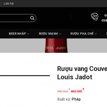
Liên hệ
G
038
BEER NHẬP
RƯỢU MẠNH
RƯỢU PHA CHẾ
Rượu vang Couve
Louis Jadot
Original
Current
₫
₫
980.000
860.000
price
price
Xuất xứ:
Pháp
was:
is: