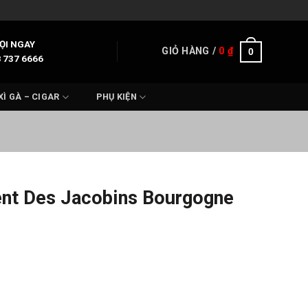
ỌI NGAY
GIỎ HÀNG /
0
₫
0
 737 6666
XÌ GÀ – CIGAR
PHỤ KIỆN
nt Des Jacobins Bourgogne