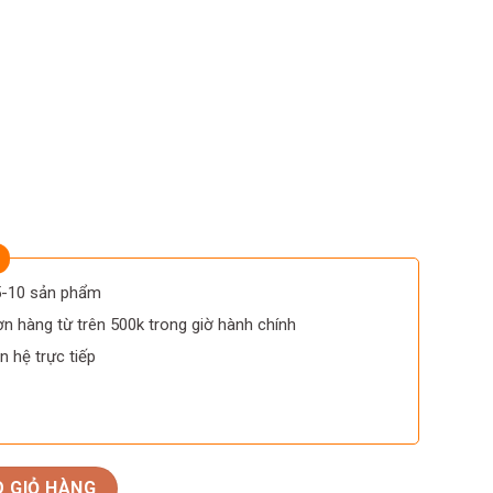
 5-10 sản phẩm
n hàng từ trên 500k trong giờ hành chính
n hệ trực tiếp
ins Bourgogne Louis Jadot số lượng
 GIỎ HÀNG