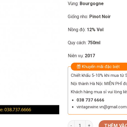
980.000 ₫.
860.000 ₫.
Vùng:
Bourgogne
Giống nho:
Pinot Noir
Nồng độ:
12% Vol
Quy cách:
750ml
Niên vụ:
2017
Khuyến mãi đặc biệt
Chiết khấu 5-10% khi mua từ
Nội thành Hà Nội: MIỄN PHÍ đơ
Khách hàng mua sỉ vui lòng liê
038 737 6666
vintagewine.vn@gmail.com
Rượu vang Couvent Des Jacob
THÊM VÀO