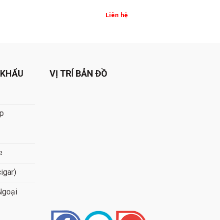
Liên hệ
 KHẨU
VỊ TRÍ BẢN ĐỒ
áp
e
cigar)
Ngoại