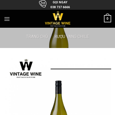
Skip
GỌI NGAY
038 737 6666
to
content
0
TRANG CHỦ
/
RƯỢU VANG CHILE