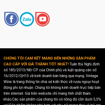
CHÚNG TÔI CAM KẾT MANG ĐẾN NHỮNG SẢN PHẨM
CAO CẤP VỚI GIÁ THÀNH TỐT NHẤT!
Tuân thủ Nghị định
số 185/2013/NĐ-CP của Chính phủ và luật quảng cáo số
16/2012/QH13 về kinh doanh bán hàng qua mạng. Vintage
Wine là trang thông tin chia sẻ kiến thức về rượu ngoại hoạt
động phi lợi nhuận. Chúng tôi không kinh doanh trực tiếp bán
trên internet. Giá trên website chỉ mang tính chất tham
khảo.Các sản phẩm của chúng tôi có nồng độ cồn dưới 5,5%