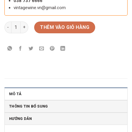
038 737 6666
vintagewine.vn@gmail.com
Rượu vang Chile CRUCERO Sauvignon Blanc – Rượu vang Chile
THÊM VÀO GIỎ HÀNG
MÔ TẢ
THÔNG TIN BỔ SUNG
HƯỚNG DẪN