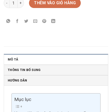
Rượu vang Úc d’Arenberg The Coppermine Road số lượng
THÊM VÀO GIỎ HÀNG
MÔ TẢ
THÔNG TIN BỔ SUNG
HƯỚNG DẪN
Mục lục