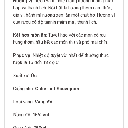
Hương vị:
Rượu vang nhiều tầng hương thơm phức
hợp và thanh lịch. Nổi bật là hương thơm cam thảo,
gia vị, bánh mì nướng xen lẫn một chút bơ. Hương vị
của rượu có độ tannin mềm mại, thanh lịch.
Kết hợp món ăn:
Tuyệt hảo với các món có rau
húng thơm,
hầu hết các món thịt và phô mai chín.
Phục vụ:
Nhiệt độ tuyệt vời nhất để thưởng thức
rượu là 16 đến 18 độ C.
Xuất xứ
: Úc
Giống nho
: Cabernet Sauvignon
Loại vang
: Vang đỏ
Nồng độ
: 15% vol
Quy cách
: 750ml