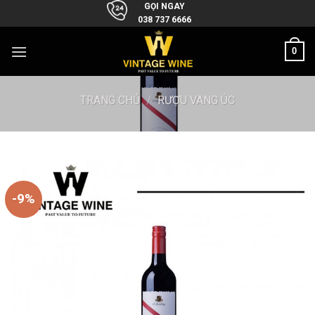
Skip
GỌI NGAY
038 737 6666
to
content
0
TRANG CHỦ
/
RƯỢU VANG ÚC
-9%