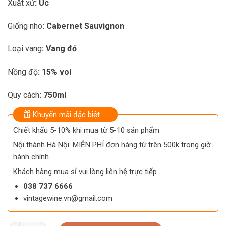
Xuất xứ
: Úc
was:
is:
2.250.000 ₫.
2.050.000 ₫.
Giống nho
: Cabernet Sauvignon
Loại vang
: Vang đỏ
Nồng độ
: 15% vol
Quy cách
: 750ml
Khuyến mãi đặc biệt
Chiết khấu 5-10% khi mua từ 5-10 sản phẩm
Nội thành Hà Nội: MIỄN PHÍ đơn hàng từ trên 500k trong giờ
hành chính
Khách hàng mua sỉ vui lòng liên hệ trực tiếp
038 737 6666
vintagewine.vn@gmail.com