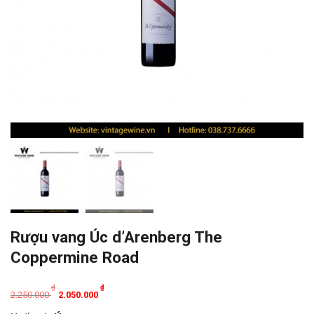
Rượu vang Úc d’Arenberg The
Coppermine Road
Original
Current
₫
₫
2.250.000
2.050.000
price
price