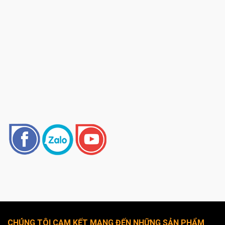
CHÚNG TÔI CAM KẾT MANG ĐẾN NHỮNG SẢN PHẨM