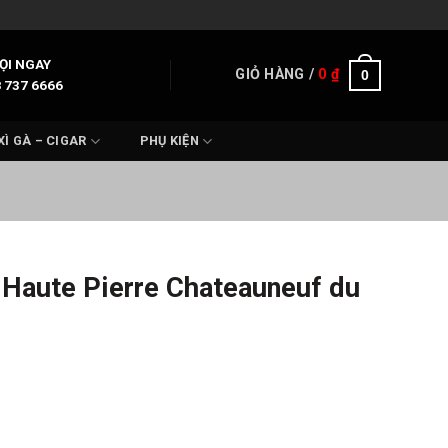
ỌI NGAY
GIỎ HÀNG /
0
₫
0
 737 6666
XÌ GÀ – CIGAR
PHỤ KIỆN
 Haute Pierre Chateauneuf du