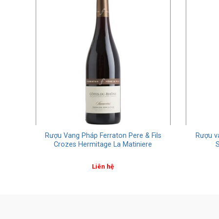
es-
Rượu Vang Pháp Ferraton Pere & Fils
Rượu va
ttes
Crozes Hermitage La Matiniere
S
Liên hệ