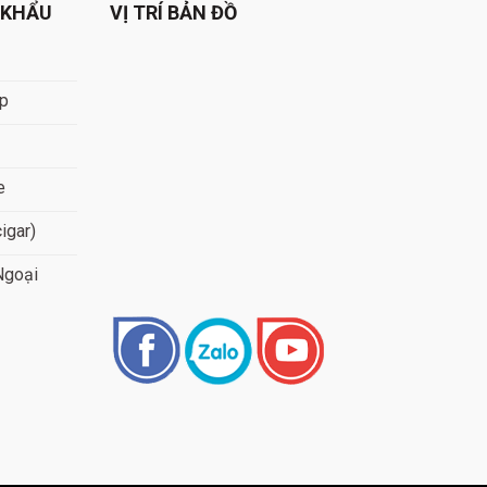
 KHẨU
VỊ TRÍ BẢN ĐỒ
áp
e
cigar)
Ngoại