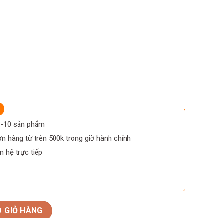
 5-10 sản phẩm
n hàng từ trên 500k trong giờ hành chính
n hệ trực tiếp
e Chateauneuf du Pape số lượng
 GIỎ HÀNG