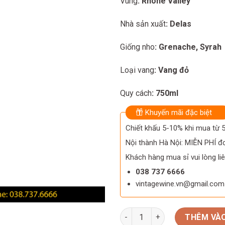
Vùng
: Rhone Valley
Nhà sản xuất
: Delas
Giống nho
: Grenache, Syrah
Loại vang
: Vang đỏ
Quy cách
: 750ml
Khuyến mãi đặc biệt
Chiết khấu 5-10% khi mua từ
Nội thành Hà Nội: MIỄN PHÍ đơ
Khách hàng mua sỉ vui lòng liê
038 737 6666
vintagewine.vn@gmail.com
Rượu vang Delas Haute Pierr
THÊM VÀO