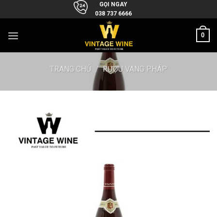
Skip
GỌI NGAY
038 737 6666
to
content
0
TRANG CHỦ
/
RƯỢU VANG PHÁP