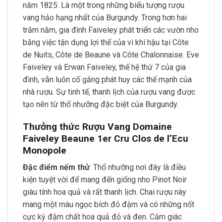
năm 1825. Là một trong những biểu tượng rượu
vang hảo hạng nhất của Burgundy. Trong hơn hai
trăm năm, gia đình Faiveley phát triển các vườn nho
bằng việc tận dụng lợi thế của vi khí hậu tại Côte
de Nuits, Côte de Beaune và Côte Chalonnaise. Eve
Faiveley và Erwan Faiveley, thế hệ thứ 7 của gia
đình, vẫn luôn cố gắng phát huy các thế mạnh của
nhà rượu. Sự tinh tế, thanh lịch của rượu vang được
tạo nên từ thổ nhưỡng đặc biệt của Burgundy.
Thưởng thức Rượu Vang Domaine
Faiveley Beaune 1er Cru Clos de l’Ecu
Monopole
Đặc điểm nếm thử
: Thổ nhưỡng nơi đây là điều
kiện tuyệt vời để mang đến giống nho Pinot Noir
giàu tính hoa quả và rất thanh lịch. Chai rượu này
mang một màu ngọc bích đỏ đậm và có những nốt
cực kỳ đậm chất hoa quả đỏ và đen. Cảm giác