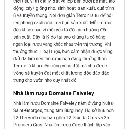
thời tiết, vị trí địa lý, đất và lớp bên dưới bề mặt, lao
động, cây/ giống nho, sinh hoạt, sản xuất, quá trình
ủ và truyền thống. Nói đơn giản Terroir là từ để nói
lên phong cách rượu mà bạn sản xuất. Mỗi Terroir
đều khác nhau vì mỗi yếu tố đều ảnh hưởng đến
sản xuất. Đây là lý do tại sao chúng ta có hàng
ngàn loại rượu vang khác nhau trên thị trường. Khi
thưởng thức 1 loại rượu, bạn cảm nhận được vùng
đất đã làm nên thứ rượu bạn đang thưởng thức.
Terroir là khái niệm rằng vùng đất mà nho được
trồng sẽ truyền đạt một chất lượng độc đáo đặc
trưng cho vườn nho duy nhất đó.
Nhà làm rượu Domaine Faiveley
Nhà làm rượu Domaine Faiveley nằm ở vùng Nuits-
Saint-Georges, trung tâm Burgundy. Họ sở hữu hơn
120 ha vườn nho bao gồm 12 Grands Crus và 25
Premiers Crus. Nhà làm rượu được thành lập vào