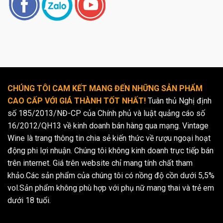
CHÚNG TÔI CAM KẾT MANG ĐẾN NHỮNG SẢN PHẨM
CAO CẤP VỚI GIÁ THÀNH TỐT NHẤT!
Tuân thủ Nghị định
số 185/2013/NĐ-CP của Chính phủ và luật quảng cáo số
16/2012/QH13 về kinh doanh bán hàng qua mạng. Vintage
Wine là trang thông tin chia sẻ kiến thức về rượu ngoại hoạt
động phi lợi nhuận. Chúng tôi không kinh doanh trực tiếp bán
trên internet. Giá trên website chỉ mang tính chất tham
khảo.Các sản phẩm của chúng tôi có nồng độ cồn dưới 5,5%
vol.Sản phẩm không phù hợp với phụ nữ mang thai và trẻ em
dưới 18 tuổi.