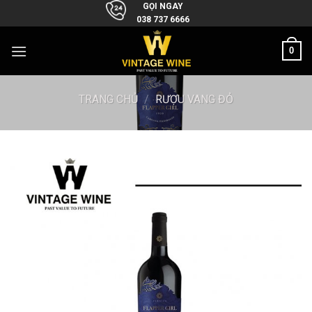
Skip
GỌI NGAY
038 737 6666
to
content
0
TRANG CHỦ
/
RƯỢU VANG ĐỎ