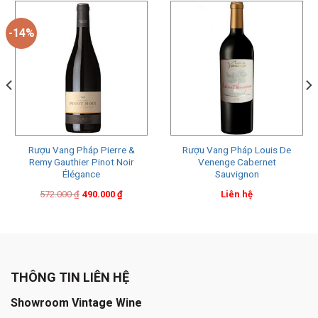
-14%
Rượu Vang Pháp Pierre &
Rượu Vang Pháp Louis De
Remy Gauthier Pinot Noir
Venenge Cabernet
Élégance
Sauvignon
Original
Current
572.000
₫
490.000
₫
Liên hệ
price
price
was:
is:
572.000 ₫.
490.000 ₫.
THÔNG TIN LIÊN HỆ
Showroom Vintage Wine