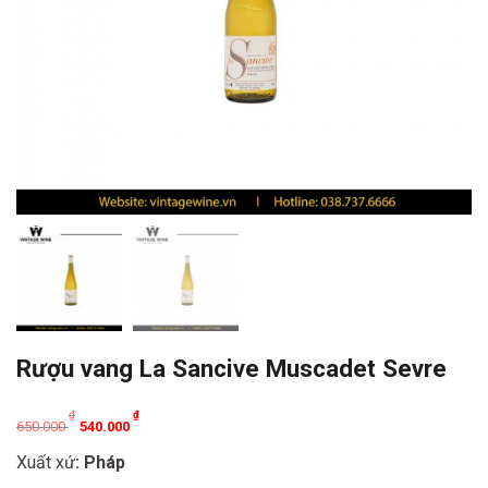
Rượu vang La Sancive Muscadet Sevre
Original
Current
₫
₫
650.000
540.000
price
price
Xuất xứ
: Pháp
was:
is: