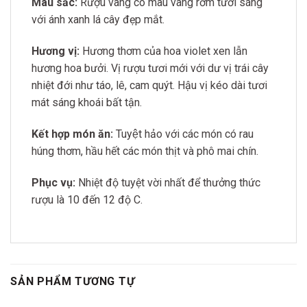
Màu sắc:
Rượu vang có màu vàng rơm tươi sáng
với ánh xanh lá cây đẹp mắt.
Hương vị:
Hương thơm của hoa violet xen lẫn
hương hoa bưởi. Vị rượu tươi mới với dư vị trái cây
nhiệt đới như táo, lê, cam quýt. Hậu vị kéo dài tươi
mát sáng khoái bất tận.
Kết hợp món ăn:
Tuyệt hảo với các món có rau
húng thơm,
hầu hết các món thịt và phô mai chín.
Phục vụ:
Nhiệt độ tuyệt vời nhất để thưởng thức
rượu là 10 đến 12 độ C.
SẢN PHẨM TƯƠNG TỰ