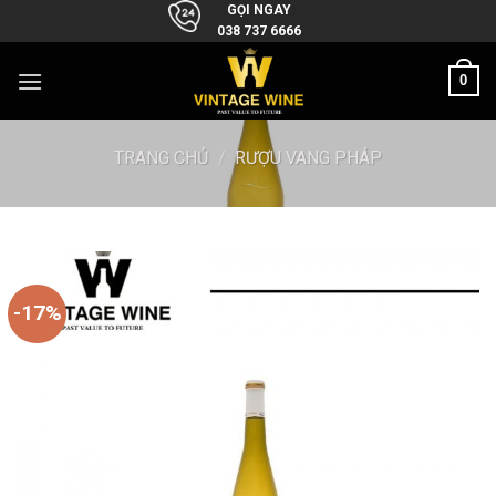
Skip
GỌI NGAY
038 737 6666
to
content
0
TRANG CHỦ
/
RƯỢU VANG PHÁP
-17%