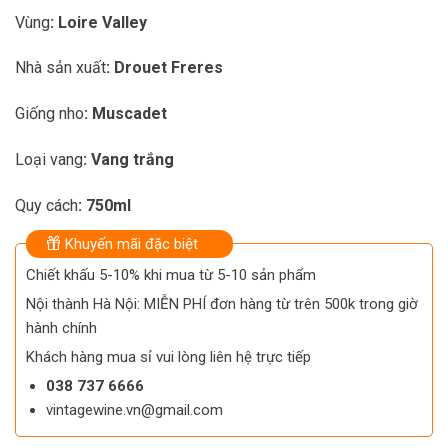
650.000 ₫.
540.000 ₫.
Vùng
: Loire Valley
Nhà sản xuất
: Drouet Freres
Giống nho
: Muscadet
Loại vang
: Vang trắng
Quy cách
: 750ml
Khuyến mãi đặc biệt
Chiết khấu 5-10% khi mua từ 5-10 sản phẩm
Nội thành Hà Nội: MIỄN PHÍ đơn hàng từ trên 500k trong giờ
hành chính
Khách hàng mua sỉ vui lòng liên hệ trực tiếp
038 737 6666
vintagewine.vn@gmail.com