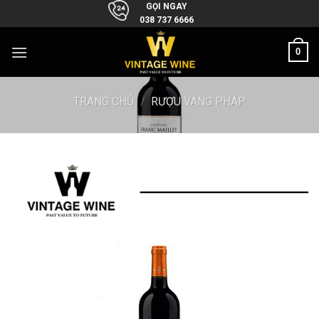
Skip
GỌI NGAY
038 737 6666
to
content
0
TRANG CHỦ
/
RƯỢU VANG PHÁP