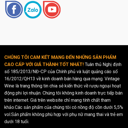
CHÚNG TÔI CAM KẾT MANG ĐẾN NHỮNG SẢN PHẨM
CAO CẤP VỚI GIÁ THÀNH TỐT NHẤT!
Tuân thủ Nghị định
số 185/2013/NĐ-CP của Chính phủ và luật quảng cáo số
16/2012/QH13 về kinh doanh bán hàng qua mạng. Vintage
Wine là trang thông tin chia sẻ kiến thức về rượu ngoại hoạt
động phi lợi nhuận. Chúng tôi không kinh doanh trực tiếp bán
trên internet. Giá trên website chỉ mang tính chất tham
khảo.Các sản phẩm của chúng tôi có nồng độ cồn dưới 5,5%
vol.Sản phẩm không phù hợp với phụ nữ mang thai và trẻ em
dưới 18 tuổi.