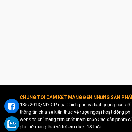
CHÚNG TÔI CAM KẾT MANG ĐẾN NHỮNG SẢN PHẨM
185/2013/NĐ-CP của Chính phủ và luật quảng cáo số 
thông tin chia sẻ kiến thức về rượu ngoại hoạt động phi 
website chỉ mang tính chất tham khảo.Các sản phẩm c
phụ nữ mang thai và trẻ em dưới 18 tuổi.