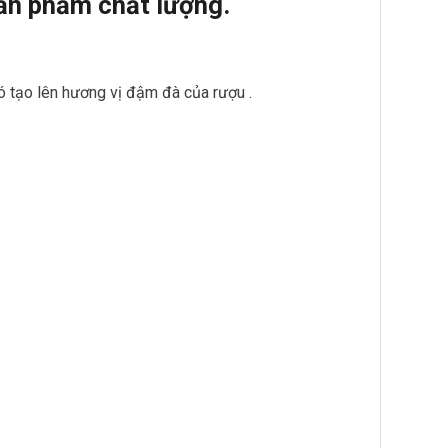
ản phẩm chất lượn
g.
 tạo lên hương vị đậm đà của rượu .