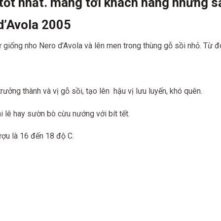
tốt nhất. mang tới khách hàng những s
d’Avola 2005
iống nho Nero d’Avola và lên men trong thùng gỗ sồi nhỏ. Từ đó
 trưởng thành và vị gỗ sồi, tạo lên hậu vị lưu luyến, khó quên.
 phi lê hay sườn bò cừu nướng với bít tết.
ượu là 16 đến 18 độ C.