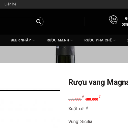
Liên hệ
G
038
BEER NHẬP
RƯỢU MẠNH
RƯỢU PHA CHẾ
Rượu vang Magna
Original
Current
₫
₫
550.000
480.000
price
price
Xuất xứ: Ý
was:
is:
550.000 ₫.
480.000 ₫.
Vùng: Sicilia