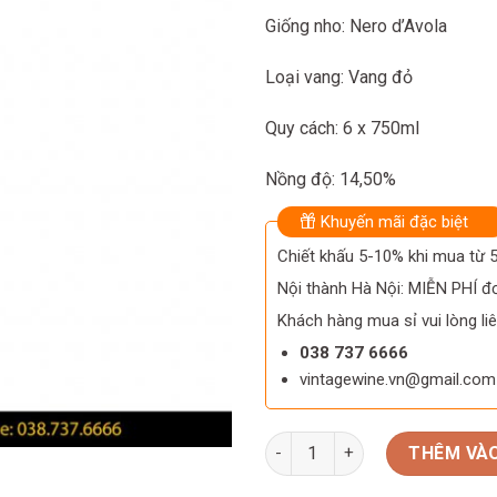
Giống nho: Nero d’Avola
Loại vang: Vang đỏ
Quy cách: 6 x 750ml
Nồng độ: 14,50%
Khuyến mãi đặc biệt
Chiết khấu 5-10% khi mua từ
Nội thành Hà Nội: MIỄN PHÍ đơ
Khách hàng mua sỉ vui lòng liê
038 737 6666
vintagewine.vn@gmail.com
Rượu vang Magna Terra Nero d
THÊM VÀO