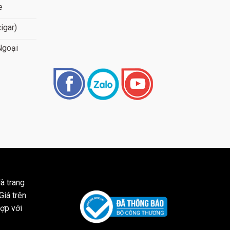
e
cigar)
Ngoại
à trang
Giá trên
ợp với