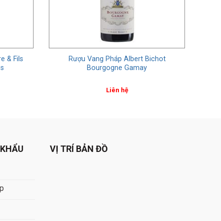
e & Fils
Rượu Vang Pháp Albert Bichot
es
Bourgogne Gamay
Liên hệ
 KHẨU
VỊ TRÍ BẢN ĐỒ
áp