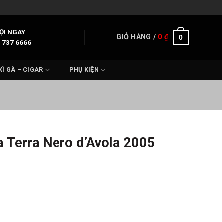
ỌI NGAY
GIỎ HÀNG /
0
₫
0
 737 6666
XÌ GÀ – CIGAR
PHỤ KIỆN
 Terra Nero d’Avola 2005