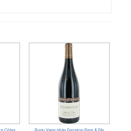
rg Côtes
Rượu Vang pháp Ferraton Pere & Fils