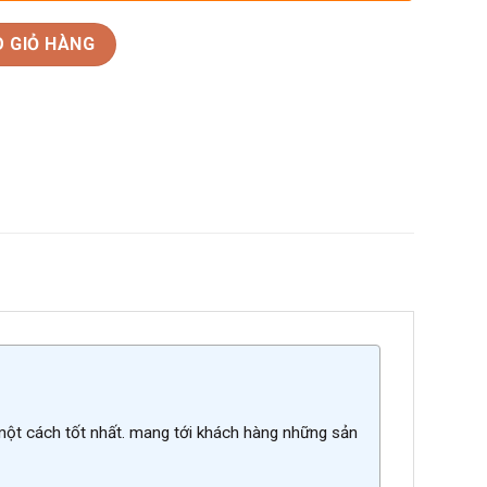
te Sirah số lượng
 GIỎ HÀNG
 một cách tốt nhất. mang tới khách hàng những sản