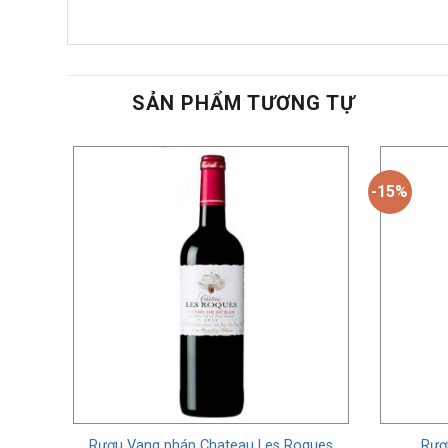
SẢN PHẨM TƯƠNG TỰ
-15%
Fils
Rượu Vang pháp Chateau Les Roques
Rượ