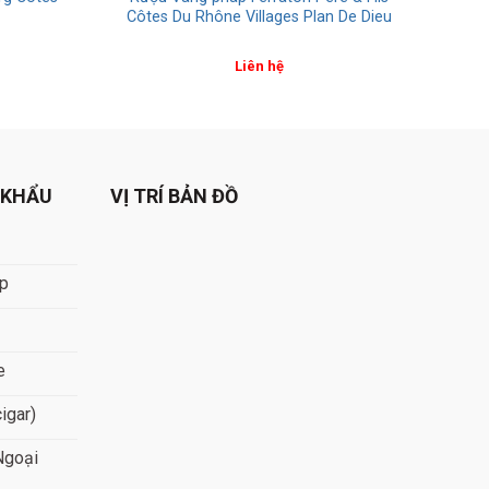
Côtes Du Rhône Villages Plan De Dieu
Liên hệ
 KHẨU
VỊ TRÍ BẢN ĐỒ
áp
e
cigar)
Ngoại