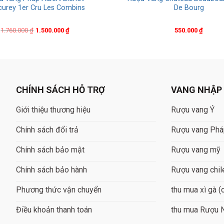
urey 1er Cru Les Combins
De Bourg
Original
Current
1.760.000
₫
1.500.000
₫
550.000
₫
price
price
was:
is:
1.760.000 ₫.
1.500.000 ₫.
CHÍNH SÁCH HỖ TRỢ
VANG NHẬP
Giới thiệu thương hiệu
Rượu vang Ý
Chính sách đổi trả
Rượu vang Ph
Chính sách bảo mật
Rượu vang mỹ
Chính sách bảo hành
Rượu vang chil
Phương thức vận chuyển
thu mua xì gà (
Điều khoản thanh toán
thu mua Rượu 