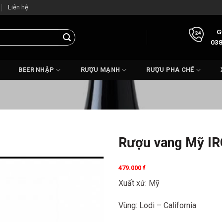
Liên hệ
G
038
BEER NHẬP
RƯỢU MẠNH
RƯỢU PHA CHẾ
Rượu vang Mỹ IR
479.000
₫
Xuất xứ: Mỹ
Vùng: Lodi – California