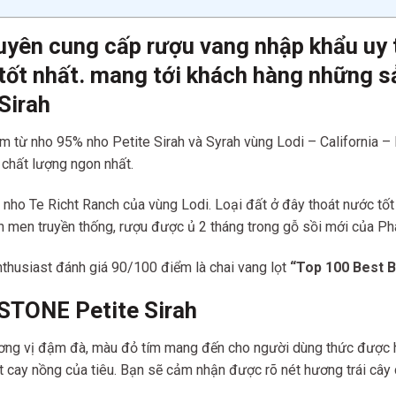
uyên cung cấp rượu vang nhập khẩu uy tí
tốt nhất. mang tới khách hàng những s
Sirah
m từ nho 95% nho Petite Sirah và Syrah vùng Lodi – California –
 chất lượng ngon nhất.
nho Te Richt Ranch của vùng Lodi. Loại đất ở đây thoát nước tốt 
ên men truyền thống, rượu được ủ 2 tháng trong gỗ sồi mới của Ph
husiast đánh giá 90/100 điểm là chai vang lọt
“Top 100 Best B
STONE Petite Sirah
ương vị đậm đà, màu đỏ tím mang đến cho người dùng thức được h
t cay nồng của tiêu. Bạn sẽ cảm nhận được rõ nét hương trái cây