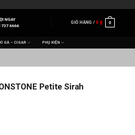
ỌI NGAY
GIỎ HÀNG /
0
₫
0
 737 6666
XÌ GÀ – CIGAR
PHỤ KIỆN
ONSTONE Petite Sirah