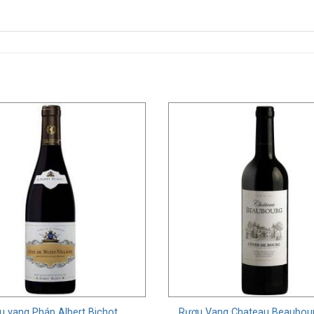
u vang Pháp Albert Bichot
Rượu Vang Chateau Beaubou