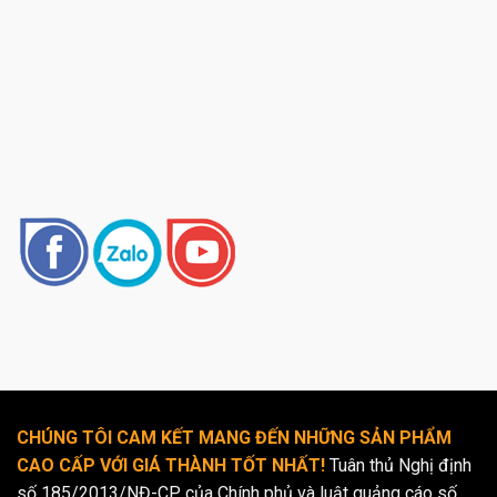
CHÚNG TÔI CAM KẾT MANG ĐẾN NHỮNG SẢN PHẨM
CAO CẤP VỚI GIÁ THÀNH TỐT NHẤT!
Tuân thủ Nghị định
số 185/2013/NĐ-CP của Chính phủ và luật quảng cáo số