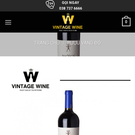
Skip
GỌI NGAY
038 737 6666
to
content
0
TRANG CHỦ
/
RƯỢU VANG ĐỎ