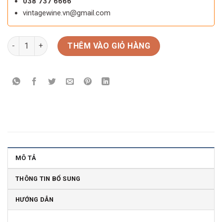
038 737 6666
vintagewine.vn@gmail.com
Rượu vang Chile NEYEN Espiritu de Apalta số lượng
THÊM VÀO GIỎ HÀNG
MÔ TẢ
THÔNG TIN BỔ SUNG
HƯỚNG DẪN