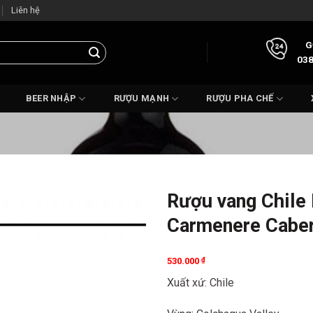
Liên hệ
G
038
BEER NHẬP
RƯỢU MẠNH
RƯỢU PHA CHẾ
Rượu vang Chile
Carmenere Caber
530.000
₫
Xuất xứ: Chile