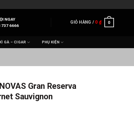
ỌI NGAY
GIỎ HÀNG /
0
₫
0
 737 6666
XÌ GÀ – CIGAR
PHỤ KIỆN
 NOVAS Gran Reserva
net Sauvignon