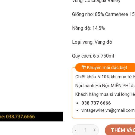
Vùng: Colchagua Valley
Giống nho: 85% Carmenere 15
Nồng độ: 14,5%
Loại vang: Vang đỏ
Quy cách: 6 x 750ml
Khuyến mãi đặc biệt
Chiết khấu 5-10% khi mua từ
Nội thành Hà Nội: MIỄN PHÍ đơ
Khách hàng mua sỉ vui lòng liê
038 737 6666
vintagewine.vn@gmail.com
Rượu vang Chile NOVAS Gran 
THÊM VÀO