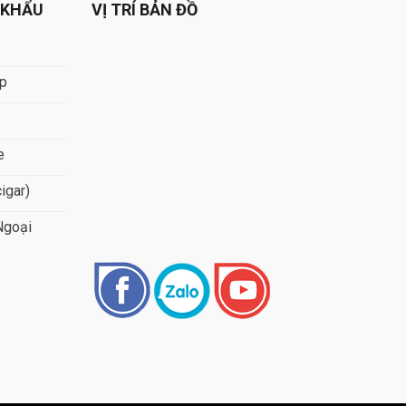
 KHẨU
VỊ TRÍ BẢN ĐỒ
áp
e
cigar)
Ngoại