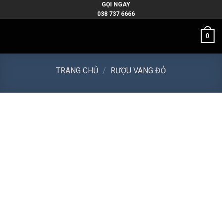
Skip
GỌI NGAY
038 737 6666
to
content
0
TRANG CHỦ
/
RƯỢU VANG ĐỎ