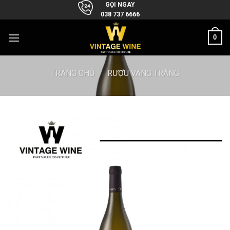
Skip
GỌI NGAY
038 737 6666
to
content
0
TRANG CHỦ
/
RƯỢU VANG TRẮNG