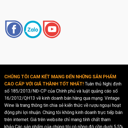
CHÚNG TÔI CAM KẾT MANG ĐẾN NHỮNG SẢN PHẨM
CAO CẤP VỚI GIÁ THÀNH TỐT NHẤT!
Tuân thủ Nghị định
số 185/2013/NĐ-CP của Chính phủ và luật quảng cáo số
16/2012/QH13 về kinh doanh bán hàng qua mạng. Vintage
Wine là trang thông tin chia sẻ kiến thức về rượu ngoại hoạt
động phi lợi nhuận. Chúng tôi không kinh doanh trực tiếp bán
trên internet. Giá trên website chỉ mang tính chất tham
khảo.Các sản phẩm của chúng tôi có nồng độ cồn dưới 5,5%