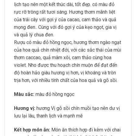
lịch tạo nên một kết thúc dài, tốt đẹp. có màu đỏ
rực rỡ trông rất tươi sáng. Hương thơm mãnh liệt
của trái cây với gợi ý của cacao, cam thảo và quả
mọng đen.. Cùng với đó gợi ý của kẹo ngọt, gia vị
và quả lý chua đen.
Rượu có màu đỏ hồng ngọc, hương thơm ngào ngạt
của hoa quả chín nhiệt đới, với các sắc thái của mùi
thơm caccao, quả mâm xôi, cam thảo cùng hoa
violet. Nho được thu hoạch chín muộn để đạt đến
độ hoàn hảo giàu hương vị hơn, vị khoáng và tròn
trịa hơn, với nhiều tính chất của hoa quả và gỗ sồi.
Màu sắc:
màu đỏ hồng ngọc
Hương vị:
hương Vị gỗ sồi chín muồi tạo nên dư vị
lưu lại lâu, thanh lịch và mạnh mẽ
Kết hợp món ăn:
Món ăn thích hợp đi kèm với chai