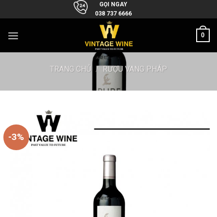
Skip
GỌI NGAY
038 737 6666
to
content
0
TRANG CHỦ
/
RƯỢU VANG PHÁP
-3%