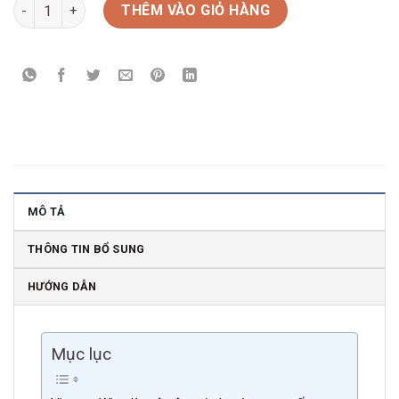
Rượu Vang Pháp Chateau Pech De Jammes Pure Malbec 2015 
THÊM VÀO GIỎ HÀNG
MÔ TẢ
THÔNG TIN BỔ SUNG
HƯỚNG DẪN
Mục lục