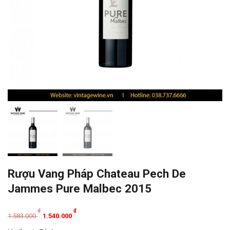
Rượu Vang Pháp Chateau Pech De
Jammes Pure Malbec 2015
Original
Current
₫
₫
1.583.000
1.540.000
price
price