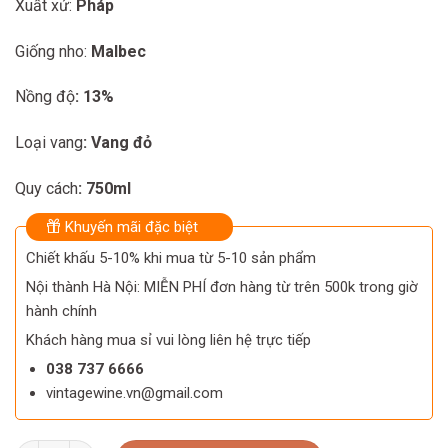
Xuất xứ:
Pháp
was:
is:
1.583.000 ₫.
1.540.000 ₫.
Giống nho:
Malbec
Nồng độ
: 13%
Loại vang
: Vang đỏ
Quy cách
: 750ml
Khuyến mãi đặc biệt
Chiết khấu 5-10% khi mua từ 5-10 sản phẩm
Nội thành Hà Nội: MIỄN PHÍ đơn hàng từ trên 500k trong giờ
hành chính
Khách hàng mua sỉ vui lòng liên hệ trực tiếp
038 737 6666
vintagewine.vn@gmail.com