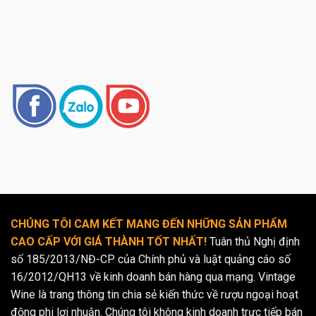
CHÚNG TÔI CAM KẾT MANG ĐẾN NHỮNG SẢN PHẨM
CAO CẤP VỚI GIÁ THÀNH TỐT NHẤT!
Tuân thủ Nghị định
số 185/2013/NĐ-CP của Chính phủ và luật quảng cáo số
16/2012/QH13 về kinh doanh bán hàng qua mạng. Vintage
Wine là trang thông tin chia sẻ kiến thức về rượu ngoại hoạt
động phi lợi nhuận. Chúng tôi không kinh doanh trực tiếp bán