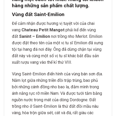
hàng những sản phẩm chất lượn
g.
Vùng đất Saint-Emilion
Để cảm nhận được hương vị tuyệt vời của chai
vang
Chateau Petit Mangot
phải kể đến vùng
đất
Sanint – Emilion
nơi trồng nho Merlot. Emilion
được đặt theo tên của một vị tu sĩ Emilion đã xưng
tội tại hang đá nơi đây. Ông đã dừng chận tại vùng
đất này và cùng một số vị tu sĩ khác bắt đầu sản
xuất rượu vang vào thế kỉ thứ VIII.
Vùng Saint-Emilion điển hình của vùng bán sơn địa.
Nằm lọt giữa những triền đồi trập trùng, bao phủ
bởi những cánh đồng nho bao la, đắm mình trong
ánh nắng rực rỡ miền Nam. Và được tưới tắm bằng
nguồn nước trong mát của dòng Dordogne. Đất
trồng nho ở Saint-Emilion là thứ đất đồi mầu nâu
vàng, hòa trộn giữa sét, cát và đá, rất giàu các