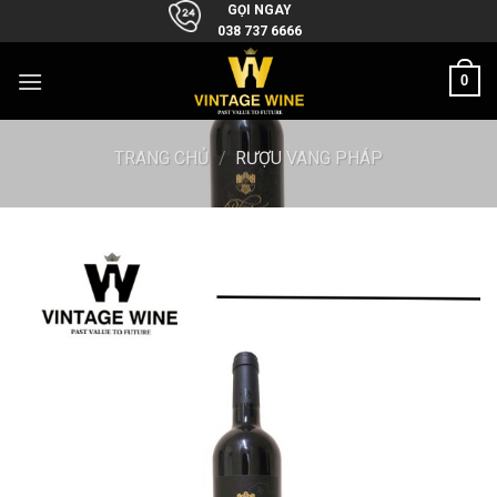
Skip
GỌI NGAY
038 737 6666
to
content
0
TRANG CHỦ
/
RƯỢU VANG PHÁP