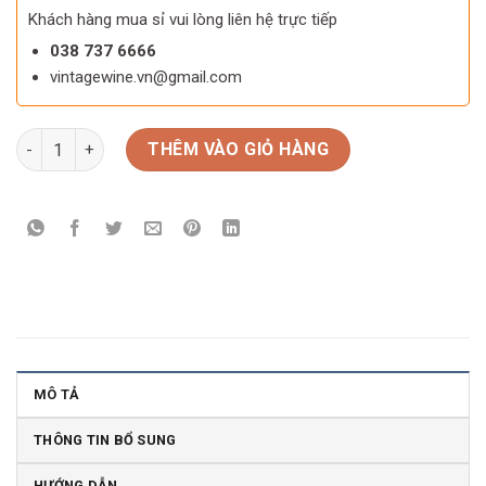
Khách hàng mua sỉ vui lòng liên hệ trực tiếp
038 737 6666
vintagewine.vn@gmail.com
Rượu vang Pháp Chateau Petit Mangot Saint Emilion Grand Cr
THÊM VÀO GIỎ HÀNG
MÔ TẢ
THÔNG TIN BỔ SUNG
HƯỚNG DẪN