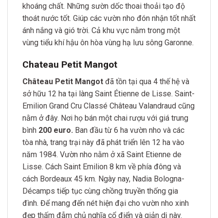
khoáng chất. Những sườn dốc thoai thoải tạo độ
thoát nước tốt. Giúp các vườn nho đón nhận tốt nhất
ánh nắng và gió trời. Cả khu vực nằm trong một
vùng tiểu khí hậu ôn hòa vùng hạ lưu sông Garonne.
Chateau Petit Mangot
Château Petit Mangot
đã tồn tại qua 4 thế hệ và
sở hữu 12 ha tại làng Saint Étienne de Lisse. Saint-
Emilion Grand Cru Classé Château Valandraud cũng
nằm ở đây. Nơi họ bán một chai rượu với giá trung
bình
200 euro.
Ban đầu từ 6 ha vườn nho và các
tòa nhà, trang trại này đã phát triển lên 12 ha vào
năm 1984. Vườn nho nằm ở xã Saint Etienne de
Lisse. Cách Saint Emilion 8 km về phía đông và
cách Bordeaux 45 km. Ngày nay, Nadia Bologna-
Décamps tiếp tục cùng chồng truyền thống gia
đình. Để mang đến nét hiện đại cho vườn nho xinh
đẹp thấm đẫm chủ nghĩa cổ điển và giản dị này.