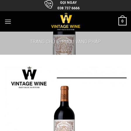
Skip
GỌI NGAY
038 737 6666
to
content
0
TRANG CHỦ
/
RƯỢU VANG PHÁP