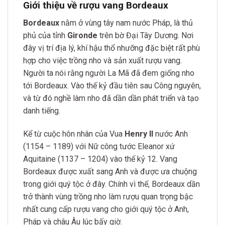
Giới thiệu về rượu vang Bordeaux
Bordeaux
nằm ở vùng tây nam nước Pháp, là thủ
phủ của tỉnh
Gironde
trên bờ Đại Tây Dương. Nơi
đây vị trí địa lý, khí hậu thổ nhưỡng đặc biệt rất phù
hợp cho việc trồng nho và sản xuất rượu vang.
Người ta nói rằng người La Mã đã đem giống nho
tới Bordeaux. Vào thế kỷ đầu tiên sau Công nguyên,
và từ đó nghề làm nho đã dần dần phát triển và tạo
danh tiếng.
Kể từ cuộc hôn nhân của Vua
Henry II
nước Anh
(1154 – 1189) với Nữ công tước Eleanor xứ
Aquitaine (1137 – 1204) vào thế kỷ 12. Vang
Bordeaux được xuất sang Anh và được ưa chuộng
trong giới quý tộc ở đây. Chính vì thế, Bordeaux dần
trở thành vùng trồng nho làm rượu quan trọng bậc
nhất cung cấp rượu vang cho giới quý tộc ở Anh,
Pháp và châu Âu lúc bấy giờ.