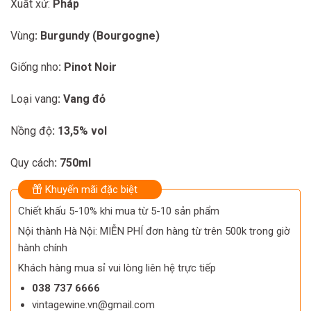
Xuất xứ:
Pháp
was:
is:
2.200.000 ₫.
1.970.000 ₫.
Vùng
: Burgundy (Bourgogne)
Giống nho
: Pinot Noir
Loại vang
: Vang đỏ
Nồng độ
: 13,5% vol
Quy cách
: 750ml
Khuyến mãi đặc biệt
Chiết khấu 5-10% khi mua từ 5-10 sản phẩm
Nội thành Hà Nội: MIỄN PHÍ đơn hàng từ trên 500k trong giờ
hành chính
Khách hàng mua sỉ vui lòng liên hệ trực tiếp
038 737 6666
vintagewine.vn@gmail.com