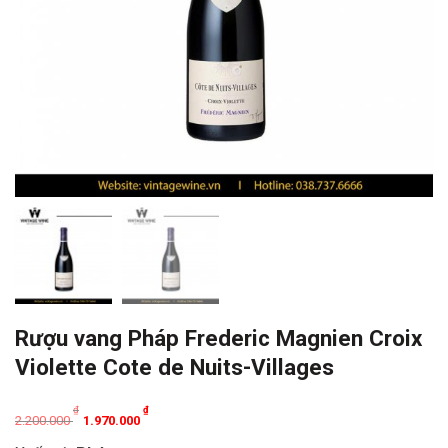
Rượu vang Pháp Frederic Magnien Croix
Violette Cote de Nuits-Villages
Original
Current
₫
₫
2.200.000
1.970.000
price
price