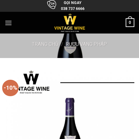
Skip
GỌI NGAY
038 737 6666
to
content
0
TRANG CHỦ
/
RƯỢU VANG PHÁP
-10%