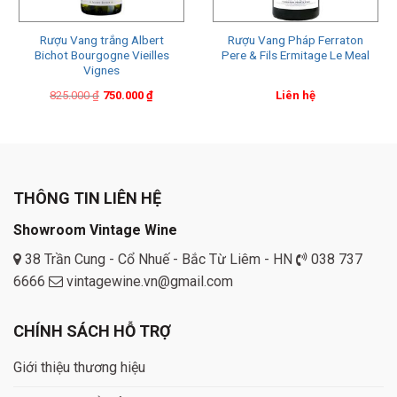
Rượu Vang trắng Albert
Rượu Vang Pháp Ferraton
Bichot Bourgogne Vieilles
Pere & Fils Ermitage Le Meal
Vignes
Original
Current
825.000
₫
750.000
₫
Liên hệ
price
price
was:
is:
825.000 ₫.
750.000 ₫.
THÔNG TIN LIÊN HỆ
Showroom Vintage Wine
38 Trần Cung - Cổ Nhuế - Bắc Từ Liêm - HN
038 737
6666
vintagewine.vn@gmail.com
CHÍNH SÁCH HỖ TRỢ
Giới thiệu thương hiệu