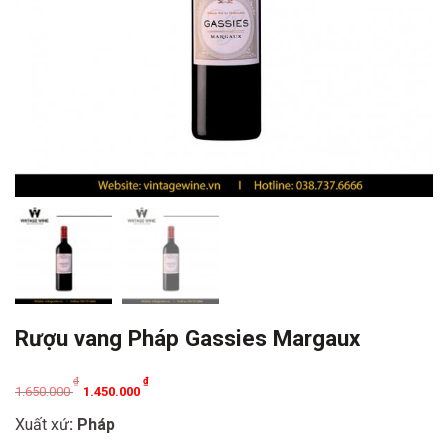
Rượu vang Pháp Gassies Margaux
Original
Current
₫
₫
1.650.000
1.450.000
price
price
Xuất xứ
: Pháp
was:
is: