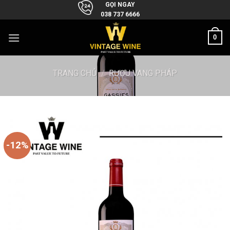
Skip
GỌI NGAY
038 737 6666
to
content
0
TRANG CHỦ
/
RƯỢU VANG PHÁP
-12%