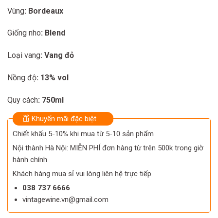
1.650.000 ₫.
1.450.000 ₫.
Vùng
: Bordeaux
Giống nho
: Blend
Loại vang
: Vang đỏ
Nồng độ
: 13% vol
Quy cách
: 750ml
Khuyến mãi đặc biệt
Chiết khấu 5-10% khi mua từ 5-10 sản phẩm
Nội thành Hà Nội: MIỄN PHÍ đơn hàng từ trên 500k trong giờ
hành chính
Khách hàng mua sỉ vui lòng liên hệ trực tiếp
038 737 6666
vintagewine.vn@gmail.com