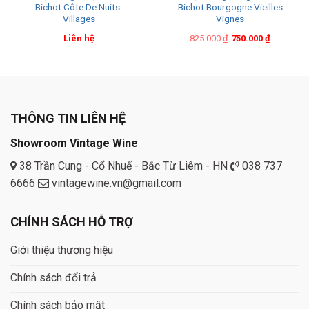
Bichot Côte De Nuits-
Bichot Bourgogne Vieilles
Villages
Vignes
Original
Current
Liên hệ
825.000
₫
750.000
₫
price
price
was:
is:
825.000 ₫.
750.000 ₫.
THÔNG TIN LIÊN HỆ
Showroom Vintage Wine
38 Trần Cung - Cổ Nhuế - Bắc Từ Liêm - HN
038 737
6666
vintagewine.vn@gmail.com
CHÍNH SÁCH HỖ TRỢ
Giới thiệu thương hiệu
Chính sách đổi trả
Chính sách bảo mật